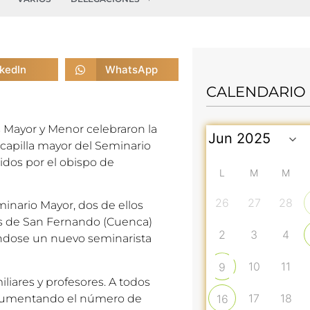
nkedIn
WhatsApp
CALENDARIO
s Mayor y Menor celebraron la
 capilla mayor del Seminario
idos por el obispo de
L
M
M
26
27
28
minario Mayor, dos de ellos
as de San Fernando (Cuenca)
2
3
4
rándose un nuevo seminarista
10
11
9
iares y profesores. A todos
17
18
a aumentando el número de
16