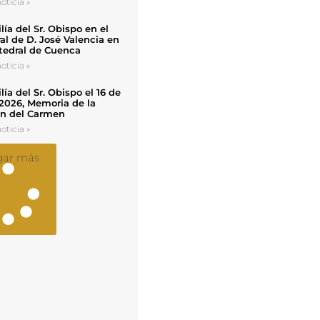
oticia »
ía del Sr. Obispo en el
al de D. José Valencia en
tedral de Cuenca
oticia »
ía del Sr. Obispo el 16 de
 2026, Memoria de la
en del Carmen
oticia »
gar más