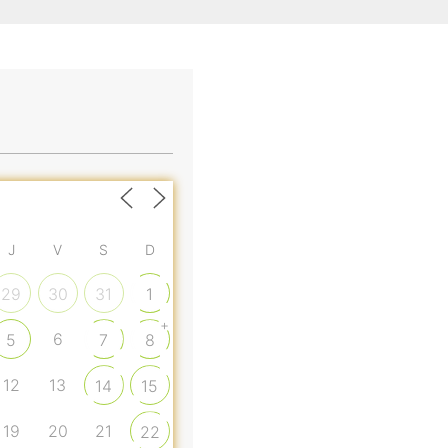
J
V
S
D
29
30
31
1
+
6
5
7
8
12
13
14
15
19
20
21
22