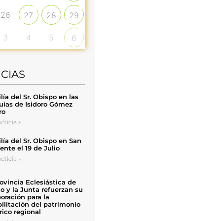
26
27
28
29
3
4
5
6
ICIAS
ía del Sr. Obispo en las
uias de Isidoro Gómez
ro
oticia »
ía del Sr. Obispo en San
nte el 19 de Julio
oticia »
ovincia Eclesiástica de
o y la Junta refuerzan su
oración para la
ilitación del patrimonio
rico regional