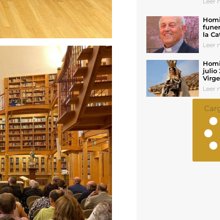
Leer n
Homil
funer
la Ca
Leer n
Homil
julio
Virg
Leer n
Car