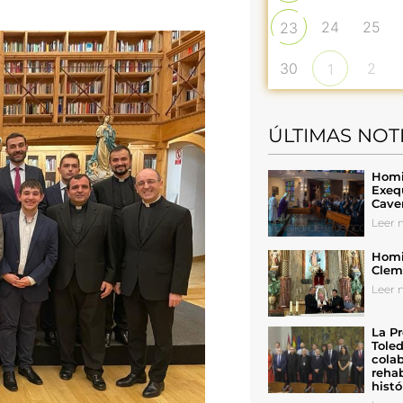
24
25
23
30
2
1
ÚLTIMAS NOT
Homil
Exeq
Cave
Leer n
Homil
Cleme
Leer n
La Pr
Toled
colab
rehab
histó