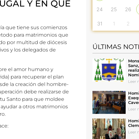
UGAL Y EN QUÉ
24
25
26
31
1
2
ría que tiene sus comienzos
étodo para matrimonios que
do por multitud de diócesis
ÚLTIMAS NOT
ivos y los delegados de
Mons
Sanz
obre el amor humano y
reali
Nomb
vida) para recuperar el plan
Leer n
desde la creación del hombre-
cuperación debe realizarse de
Homil
Exeq
íritu Santo para que moldee
Cave
y ayudar a otros matrimonios
Leer n
ro.
Homil
Cleme
ace:
Leer n