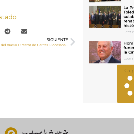
La Pr
Toled
stado
colab
rehab
histó
Leer n
SIGUIENTE
Homil
Nombramiento del nuevo Director de Cáritas Diocesana de Cuenca, D. Pedro Bordallo Cordero
funer
la Ca
Leer n
Car