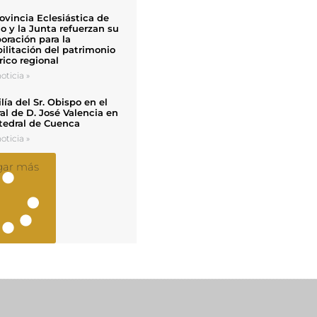
ovincia Eclesiástica de
o y la Junta refuerzan su
oración para la
ilitación del patrimonio
rico regional
oticia »
ía del Sr. Obispo en el
al de D. José Valencia en
tedral de Cuenca
oticia »
gar más