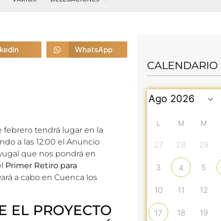
nkedIn
WhatsApp
CALENDARIO
L
M
M
 febrero tendrá lugar en la
do a las 12:00 el Anuncio
27
28
29
yugal que nos pondrá en
el
Primer Retiro para
3
5
4
vará a cabo en Cuenca los
10
11
12
E EL PROYECTO
18
19
17