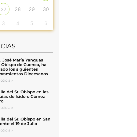
28
29
30
27
3
4
5
6
ICIAS
. José María Yanguas
, Obispo de Cuenca, ha
zado los siguientes
ramientos Diocesanos
oticia »
ía del Sr. Obispo en las
uias de Isidoro Gómez
ro
oticia »
ía del Sr. Obispo en San
nte el 19 de Julio
oticia »