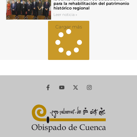
para la rehabilitación del patrimonio
histórico regional
Leer noticia »
Cargar más