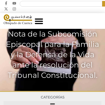
Nota de la Subcomisión
Episcopal para la Familia
y la Defensa de la Vida
ante la resolución del
Tribunal Constitucional.
CATEGORÍAS