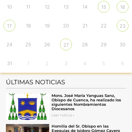
10
11
12
13
14
15
16
18
19
20
21
22
17
23
24
25
26
28
29
30
27
31
1
2
3
4
5
6
ÚLTIMAS NOTICIAS
Mons. José María Yanguas Sanz,
Obispo de Cuenca, ha realizado los
siguientes Nombramientos
Diocesanos
Leer noticia »
Homilía del Sr. Obispo en las
Exequias de Isidoro Gómez Cavero