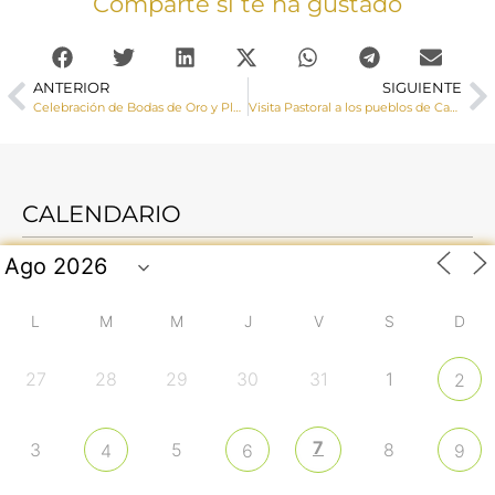
Comparte si te ha gustado
ANTERIOR
SIGUIENTE
Celebración de Bodas de Oro y Plata matrimoniales
Visita Pastoral a los pueblos de Casas de Garcimolina y Algarra
CALENDARIO
L
M
M
J
V
S
D
27
28
29
30
31
1
2
7
3
5
8
4
6
9