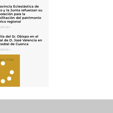
ovincia Eclesiástica de
o y la Junta refuerzan su
oración para la
ilitación del patrimonio
rico regional
oticia »
ía del Sr. Obispo en el
al de D. José Valencia en
tedral de Cuenca
oticia »
gar más