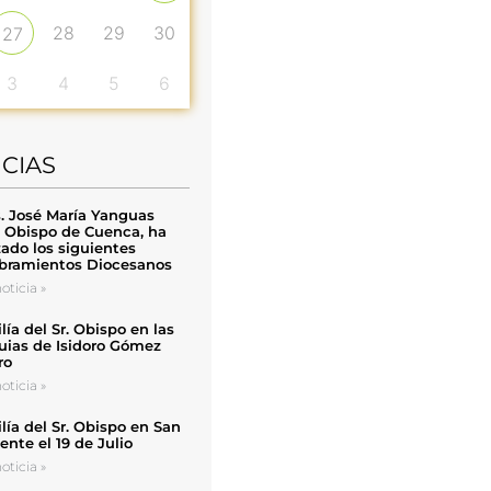
28
29
30
27
3
4
5
6
ICIAS
. José María Yanguas
, Obispo de Cuenca, ha
zado los siguientes
ramientos Diocesanos
oticia »
ía del Sr. Obispo en las
uias de Isidoro Gómez
ro
oticia »
ía del Sr. Obispo en San
nte el 19 de Julio
oticia »