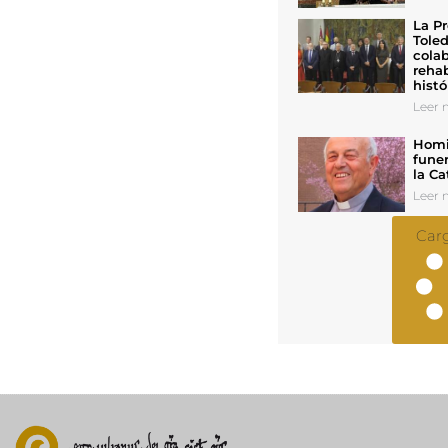
La Pr
Toled
colab
rehab
histó
Leer n
Homil
funer
la Ca
Leer n
Car