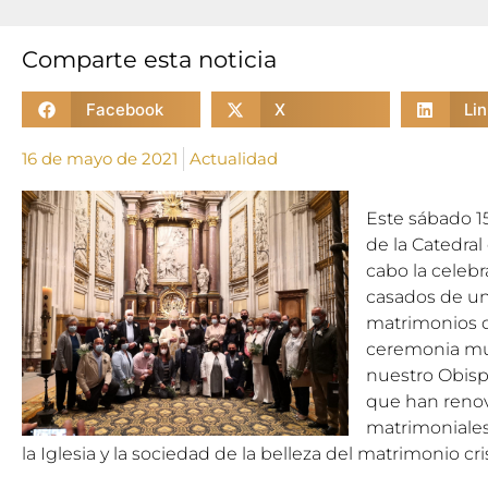
Comparte esta noticia
Facebook
X
Li
16 de mayo de 2021
Actualidad
Este sábado 1
de la Catedral
cabo la celebr
casados de u
matrimonios d
ceremonia mu
nuestro Obisp
que han reno
matrimoniales
la Iglesia y la sociedad de la belleza del matrimonio cr