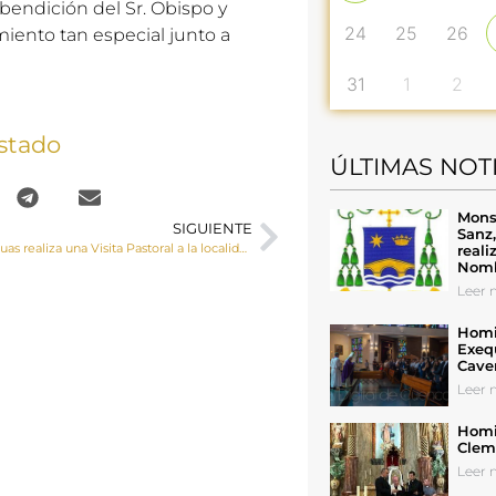
bendición del Sr. Obispo y
24
25
26
ento tan especial junto a
31
1
2
stado
ÚLTIMAS NOT
Mons
SIGUIENTE
Sanz
Monseñor Yanguas realiza una Visita Pastoral a la localidad de Moya
reali
Nomb
Leer n
Homil
Exeq
Cave
Leer n
Homil
Cleme
Leer n