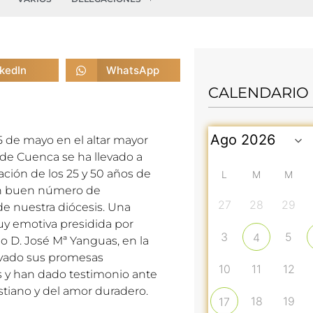
nkedIn
WhatsApp
CALENDARIO
5 de mayo en el altar mayor
 de Cuenca se ha llevado a
ación de los 25 y 50 años de
L
M
M
n buen número de
27
28
29
e nuestra diócesis. Una
y emotiva presidida por
3
5
4
o D. José Mª Yanguas, en la
vado sus promesas
10
11
12
 y han dado testimonio ante
istiano y del amor duradero.
18
19
17