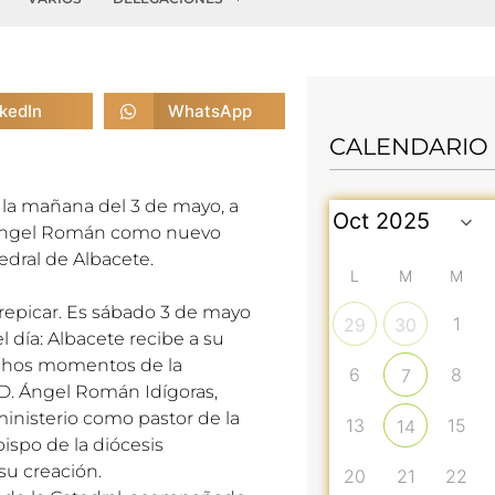
nkedIn
WhatsApp
CALENDARIO
n la mañana del 3 de mayo, a
D. Ángel Román como nuevo
edral de Albacete.
L
M
M
repicar. Es sábado 3 de mayo
1
29
30
l día: Albacete recibe a su
uchos momentos de la
6
8
7
 D. Ángel Román Idígoras,
ministerio como pastor de la
13
15
14
bispo de la diócesis
su creación.
20
21
22