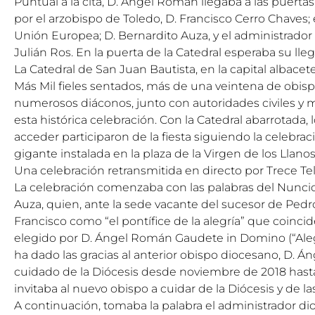
Puntual a la cita, D. Ángel Román llegaba a las puert
por el arzobispo de Toledo, D. Francisco Cerro Chaves; 
Unión Europea; D. Bernardito Auza, y el administrador
Julián Ros. En la puerta de la Catedral esperaba su lleg
La Catedral de San Juan Bautista, en la capital albacet
Más Mil fieles sentados, más de una veintena de obisp
numerosos diáconos, junto con autoridades civiles y m
esta histórica celebración. Con la Catedral abarrotada,
acceder participaron de la fiesta siguiendo la celebrac
gigante instalada en la plaza de la Virgen de los Llanos
Una celebración retransmitida en directo por Trece Tel
La celebración comenzaba con las palabras del Nuncio
Auza, quien, ante la sede vacante del sucesor de Pedr
Francisco como “el pontífice de la alegría” que coinci
elegido por D. Ángel Román Gaudete in Domino (“Aleg
ha dado las gracias al anterior obispo diocesano, D. Á
cuidado de la Diócesis desde noviembre de 2018 hasta 
invitaba al nuevo obispo a cuidar de la Diócesis y de la
A continuación, tomaba la palabra el administrador dio