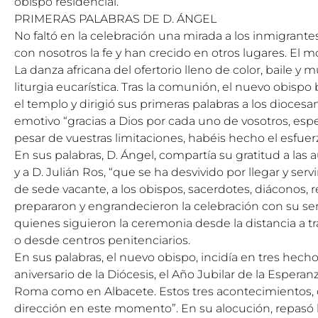
obispo residencial.
PRIMERAS PALABRAS DE D. ÁNGEL
No faltó en la celebración una mirada a los inmigrant
con nosotros la fe y han crecido en otros lugares. El m
La danza africana del ofertorio lleno de color, baile y 
liturgia eucarística. Tras la comunión, el nuevo obispo
el templo y dirigió sus primeras palabras a los dioce
emotivo “gracias a Dios por cada uno de vosotros, esp
pesar de vuestras limitaciones, habéis hecho el esfuerz
En sus palabras, D. Ángel, compartía su gratitud a las a
y a D. Julián Ros, “que se ha desvivido por llegar y serv
de sede vacante, a los obispos, sacerdotes, diáconos, r
prepararon y engrandecieron la celebración con su ser
quienes siguieron la ceremonia desde la distancia a trav
o desde centros penitenciarios.
En sus palabras, el nuevo obispo, incidía en tres hechos
aniversario de la Diócesis, el Año Jubilar de la Esperan
Roma como en Albacete. Estos tres acontecimientos, 
dirección en este momento”. En su alocución, repasó b