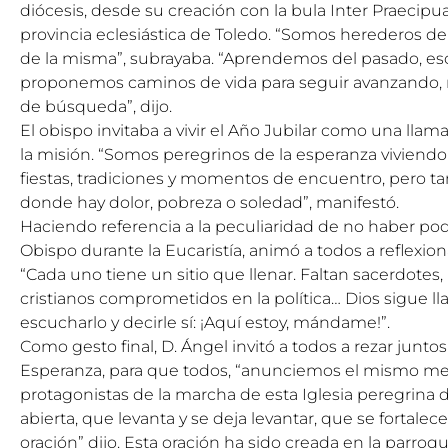
diócesis, desde su creación con la bula Inter Praecipua
provincia eclesiástica de Toledo. “Somos herederos de
de la misma”, subrayaba. “Aprendemos del pasado, e
proponemos caminos de vida para seguir avanzando, 
de búsqueda”, dijo.
El obispo invitaba a vivir el Año Jubilar como una llama
la misión. “Somos peregrinos de la esperanza viviendo l
fiestas, tradiciones y momentos de encuentro, pero t
donde hay dolor, pobreza o soledad”, manifestó.
Haciendo referencia a la peculiaridad de no haber pod
Obispo durante la Eucaristía, animó a todos a reflexion
“Cada uno tiene un sitio que llenar. Faltan sacerdotes,
cristianos comprometidos en la política… Dios sigue l
escucharlo y decirle sí: ¡Aquí estoy, mándame!”.
Como gesto final, D. Ángel invitó a todos a rezar juntos
Esperanza, para que todos, “anunciemos el mismo me
protagonistas de la marcha de esta Iglesia peregrina 
abierta, que levanta y se deja levantar, que se fortalec
oración” dijo. Esta oración ha sido creada en la parroq