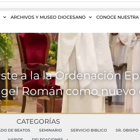
S
ARCHIVOS Y MUSEO DIOCESANO
CONOCE NUESTRA 
te a la la Ordenación Epi
Ángel Román como nuevo 
CATEGORÍAS
ADO DE BEATOS
SEMINARIO
SERVICIO BIBLICO
SR. OBISPO
VARIOS
DELEGACIONES