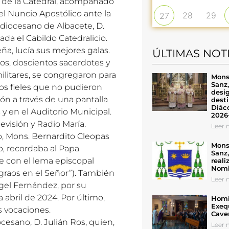
as de la Catedral, acompañado
el Nuncio Apostólico ante la
28
29
27
 diocesano de Albacete, D.
ada el Cabildo Catedralicio.
eña, lucía sus mejores galas.
ÚLTIMAS NOT
os, doscientos sacerdotes y
ilitares, se congregaron para
Mons
Sanz
 los fieles que no pudieron
desig
ión a través de una pantalla
desti
Diáco
 y en el Auditorio Municipal.
2026
evisión y Radio María.
Leer n
, Mons. Bernardito Cleopas
Mons
o, recordaba al Papa
Sanz
de con el lema episcopal
reali
Nomb
raos en el Señor”). También
Leer n
ngel Fernández, por su
abril de 2024. Por último,
Homil
Exeq
s vocaciones.
Cave
cesano, D. Julián Ros, quien,
Leer n