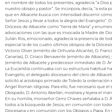
en nombre de todos los presentes, agradecía “a Dios p
nuestro obispo y pastor”. Se incorpora, decía, “a esta 
que en Albacete busca con intensidad discernir cómo 
Señor Jesús y llevar a todos la alegría del Evangelio”. D
Diócesis de Albacete como “tierra de María” y enumera
advocaciones con las que es invocada la Madre de Dios
Julián Ros, emocionado, agradecía la presencia de todo
especial la de los cuatro últimos obispos de la Diócesi
Victorio Oliver (emérito de Orihuela-Alicante), D. Fran
Canarias), D. Ciriaco Benavente (emérito de Albacete)
(emérito de Albacete y predecesor inmediato de D. Á
La Eucaristía continuaba con su estructura habitual has
Evangelio, el delegado diocesano del clero de Albacet
solicitó al arzobispo primado de Toledo la ordenación 
Ángel Román Idígoras. Para ello, fue necesario que el s
Obispado, D. Antonio Abellán, mostrara y leyera el man
En su homilía, monseñor Cerro Chaves señalaba a D. Á
todos a la búsqueda de Jesús, en comunión con todos 
Diocesana y en comunión con los Obispos y Papa. En s