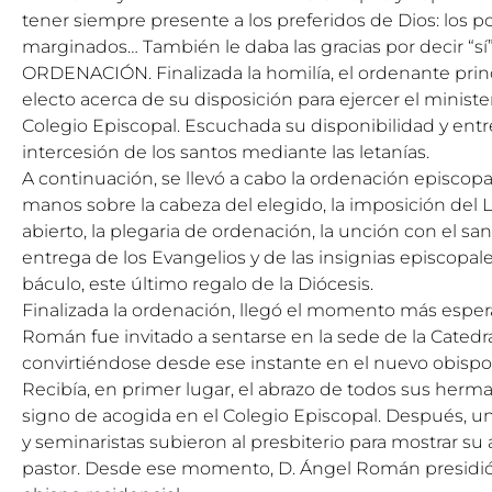
tener siempre presente a los preferidos de Dios: los po
marginados… También le daba las gracias por decir “sí” 
ORDENACIÓN. Finalizada la homilía, el ordenante prin
electo acerca de su disposición para ejercer el minist
Colegio Episcopal. Escuchada su disponibilidad y entr
intercesión de los santos mediante las letanías.
A continuación, se llevó a cabo la ordenación episcop
manos sobre la cabeza del elegido, la imposición del L
abierto, la plegaria de ordenación, la unción con el san
entrega de los Evangelios y de las insignias episcopales: 
báculo, este último regalo de la Diócesis.
Finalizada la ordenación, llegó el momento más esper
Román fue invitado a sentarse en la sede de la Catedr
convirtiéndose desde ese instante en el nuevo obispo 
Recibía, en primer lugar, el abrazo de todos sus her
signo de acogida en el Colegio Episcopal. Después, una 
y seminaristas subieron al presbiterio para mostrar su
pastor. Desde ese momento, D. Ángel Román presidió