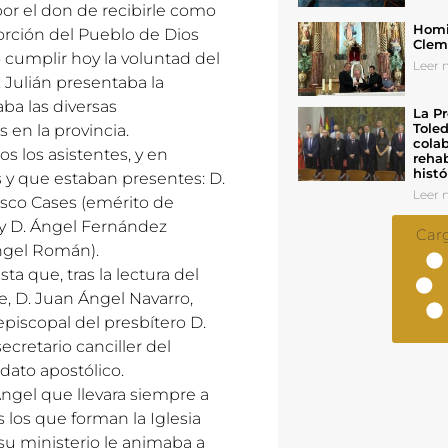
or el don de recibirle como
Homil
porción del Pueblo de Dios
Cleme
cumplir hoy la voluntad del
Leer n
. Julián presentaba la
ba las diversas
La Pr
Toled
 en la provincia.
colab
s los asistentes, y en
rehab
histó
s y que estaban presentes: D.
Leer n
cisco Cases (emérito de
, y D. Ángel Fernández
Car
ngel Román).
ta que, tras la lectura del
e, D. Juan Ángel Navarro,
episcopal del presbítero D.
ecretario canciller del
dato apostólico.
ngel que llevara siempre a
los que forman la Iglesia
u ministerio le animaba a