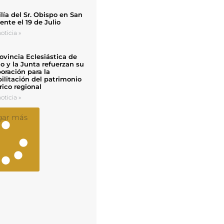
ía del Sr. Obispo en San
nte el 19 de Julio
oticia »
ovincia Eclesiástica de
o y la Junta refuerzan su
oración para la
ilitación del patrimonio
rico regional
oticia »
gar más