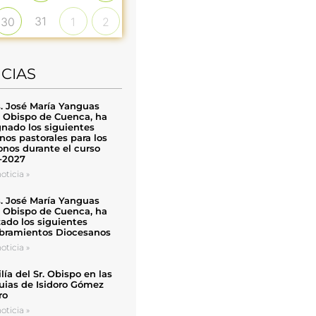
31
30
1
2
ICIAS
. José María Yanguas
, Obispo de Cuenca, ha
nado los siguientes
nos pastorales para los
nos durante el curso
-2027
oticia »
. José María Yanguas
, Obispo de Cuenca, ha
zado los siguientes
ramientos Diocesanos
oticia »
ía del Sr. Obispo en las
uias de Isidoro Gómez
ro
oticia »