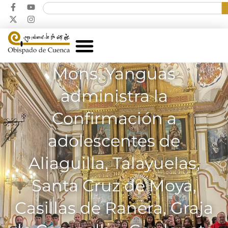
Mons. Yanguas
administra la
Confirmación a
adolescentes de
Aliaguilla, Talayuelas,
Santa Cruz de Moya,
Casillas de Ranera, Graja