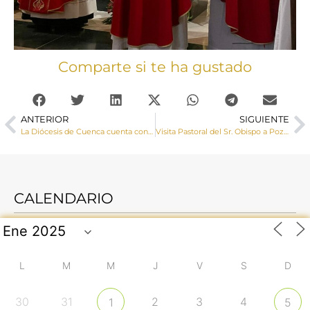
Comparte si te ha gustado
ANTERIOR
SIGUIENTE
La Diócesis de Cuenca cuenta con un nuevo sacerdote, David Guirado Gutiérrez
Visita Pastoral del Sr. Obispo a Pozoseco y Casasimarro
CALENDARIO
L
M
M
J
V
S
D
30
31
2
3
4
1
5