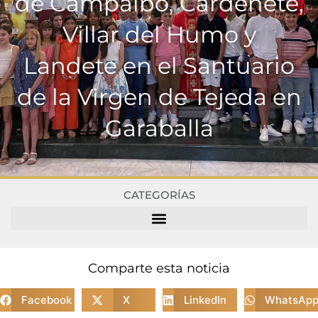
de Campalbo, Cardenete,
Villar del Humo y
Landete en el Santuario
de la Virgen de Tejeda en
Garaballa
CATEGORÍAS
Comparte esta noticia
Facebook
X
LinkedIn
WhatsAp