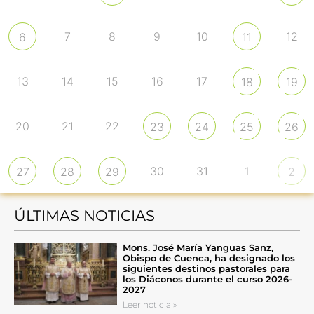
7
8
9
10
12
6
11
13
14
15
16
17
18
19
20
21
22
23
24
25
26
30
31
1
27
28
29
2
ÚLTIMAS NOTICIAS
Mons. José María Yanguas Sanz,
Obispo de Cuenca, ha designado los
siguientes destinos pastorales para
los Diáconos durante el curso 2026-
2027
Leer noticia »