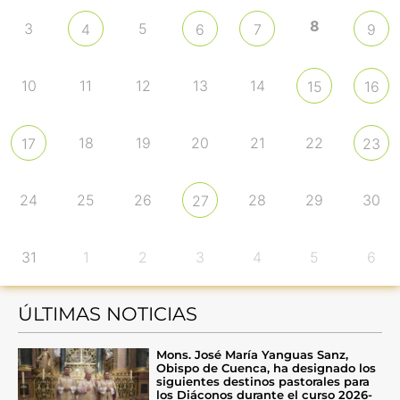
8
3
5
4
6
7
9
10
11
12
13
14
15
16
18
19
20
21
22
17
23
24
25
26
28
29
30
27
31
1
2
3
4
5
6
ÚLTIMAS NOTICIAS
Mons. José María Yanguas Sanz,
Obispo de Cuenca, ha designado los
siguientes destinos pastorales para
los Diáconos durante el curso 2026-