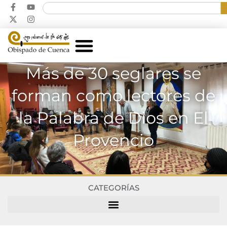
Más de 30 seglares se
forman como lectores de
la Palabra de Dios en El
Provencio
CATEGORÍAS