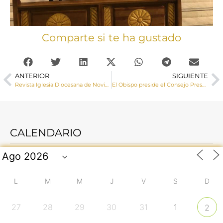
Comparte si te ha gustado
ANTERIOR
SIGUIENTE
Revista Iglesia Diocesana de Noviembre
El Obispo preside el Consejo Presbiteral
CALENDARIO
L
M
M
J
V
S
D
27
28
29
30
31
1
2