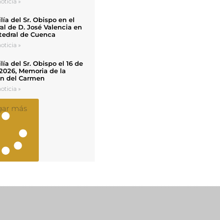
oticia »
ía del Sr. Obispo en el
al de D. José Valencia en
tedral de Cuenca
oticia »
ía del Sr. Obispo el 16 de
 2026, Memoria de la
en del Carmen
oticia »
gar más