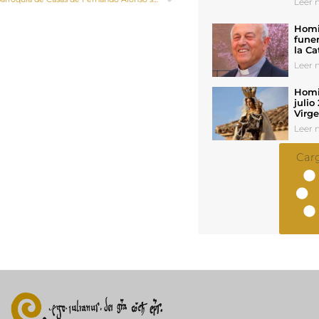
Leer n
Homil
funer
la Ca
Leer n
Homil
julio
Virg
Leer n
Car