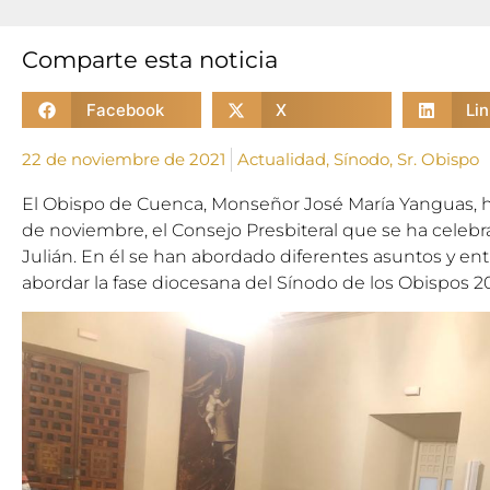
Comparte esta noticia
Facebook
X
Li
22 de noviembre de 2021
Actualidad
,
Sínodo
,
Sr. Obispo
El Obispo de Cuenca, Monseñor José María Yanguas, h
de noviembre, el Consejo Presbiteral que se ha celeb
Julián. En él se han abordado diferentes asuntos y entr
abordar la fase diocesana del Sínodo de los Obispos 2