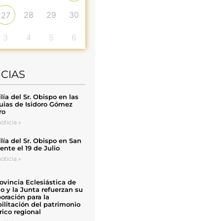
28
29
30
27
3
4
5
6
ICIAS
ía del Sr. Obispo en las
uias de Isidoro Gómez
ro
oticia »
ía del Sr. Obispo en San
nte el 19 de Julio
oticia »
ovincia Eclesiástica de
o y la Junta refuerzan su
oración para la
ilitación del patrimonio
rico regional