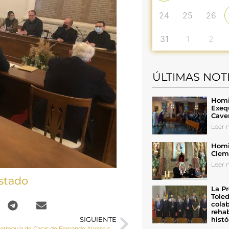
24
25
26
31
1
2
ÚLTIMAS NOT
Homil
Exeq
Cave
Leer n
Homil
Cleme
Leer n
stado
La Pr
Toled
colab
rehab
histó
SIGUIENTE
Seglares de la parroquia de Casas de Fernando Alonso se forman como lectores de la Palabra de Dios