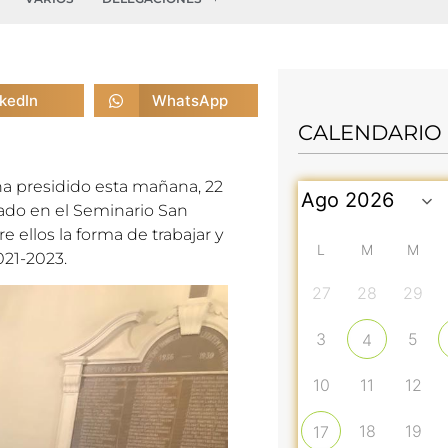
nkedIn
WhatsApp
CALENDARIO
a presidido esta mañana, 22
rado en el Seminario San
e ellos la forma de trabajar y
L
M
M
021-2023.
27
28
29
3
5
4
10
11
12
18
19
17