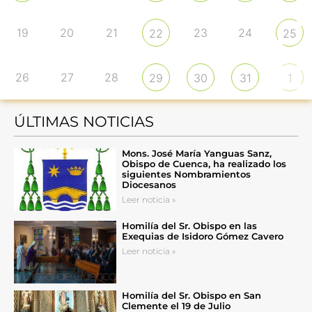
19
20
21
23
24
22
25
26
27
28
29
30
31
1
ÚLTIMAS NOTICIAS
Mons. José María Yanguas Sanz,
Obispo de Cuenca, ha realizado los
siguientes Nombramientos
Diocesanos
Leer noticia »
Homilía del Sr. Obispo en las
Exequias de Isidoro Gómez Cavero
Leer noticia »
Homilía del Sr. Obispo en San
Clemente el 19 de Julio