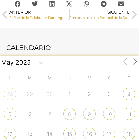
ANTERIOR
SIGUIENTE
El Pan de la Palabra. IV Domingo del Tiempo Ordinario
Jornadas sobre la Pastoral de la Salud en la Diócesis
CALENDARIO
L
M
M
J
V
S
D
29
30
1
2
3
28
4
6
7
5
8
9
10
11
13
14
12
15
16
17
18