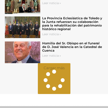
Leer noticia »
La Provincia Eclesiástica de Toledo y
la Junta refuerzan su colaboración
para la rehabilitación del patrimonio
histórico regional
Leer noticia »
Homilía del Sr. Obispo en el funeral
de D. José Valencia en la Catedral de
Cuenca
Leer noticia »
Cargar más