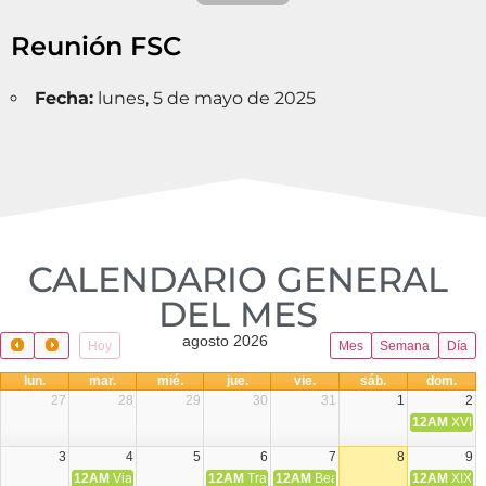
Reunión FSC
Fecha:
lunes, 5 de mayo de 2025
CALENDARIO GENERAL
DEL MES​
agosto 2026
Hoy
Mes
Semana
Día
lun.
mar.
mié.
jue.
vie.
sáb.
dom.
27
28
29
30
31
1
2
12AM
XVIII 
3
4
5
6
7
8
9
12AM
Viaje Diocesano a Japón.
12AM
Transfiguración del Señor
12AM
Beatos Cruz Laplana, obispo,
12AM
XIX T