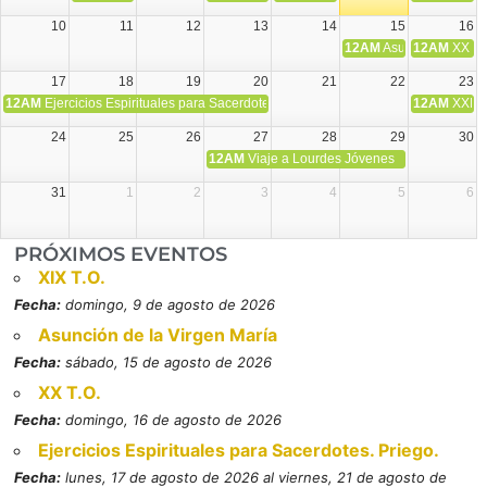
10
11
12
13
14
15
16
12AM
Asunción de la V
12AM
XX T.
17
18
19
20
21
22
23
12AM
Ejercicios Espirituales para Sacerdotes. Priego.
12AM
XXI T
24
25
26
27
28
29
30
12AM
Viaje a Lourdes Jóvenes
31
1
2
3
4
5
6
PRÓXIMOS EVENTOS
XIX T.O.
Fecha:
domingo, 9 de agosto de 2026
Asunción de la Virgen María
Fecha:
sábado, 15 de agosto de 2026
XX T.O.
Fecha:
domingo, 16 de agosto de 2026
Ejercicios Espirituales para Sacerdotes. Priego.
Fecha:
lunes, 17 de agosto de 2026 al viernes, 21 de agosto de