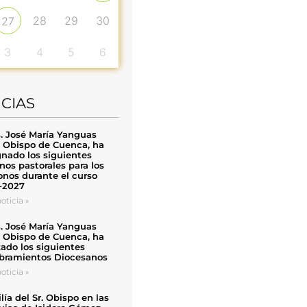
28
29
30
27
3
4
5
6
ICIAS
. José María Yanguas
, Obispo de Cuenca, ha
nado los siguientes
nos pastorales para los
nos durante el curso
-2027
oticia »
. José María Yanguas
, Obispo de Cuenca, ha
zado los siguientes
ramientos Diocesanos
oticia »
ía del Sr. Obispo en las