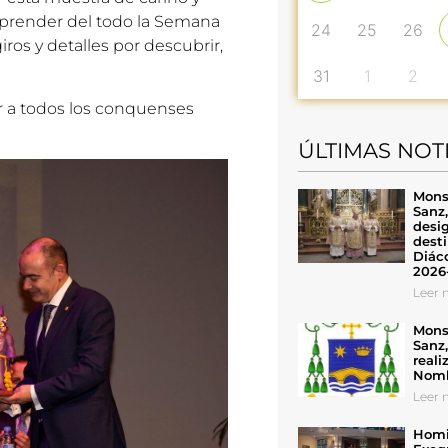
prender del todo la Semana
24
25
26
os y detalles por descubrir,
31
1
2
ir a todos los conquenses
ÚLTIMAS NOT
Mons
Sanz
desig
desti
Diáco
2026
Leer n
Mons
Sanz
reali
Nomb
Leer n
Homil