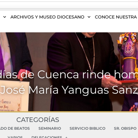
S
ARCHIVOS Y MUSEO DIOCESANO
CONOCE NUESTRA 
adías de Cuenca rinde ho
José María Yanguas Sanz
CATEGORÍAS
ADO DE BEATOS
SEMINARIO
SERVICIO BIBLICO
SR. OBISPO
VARIOS
DELEGACIONES