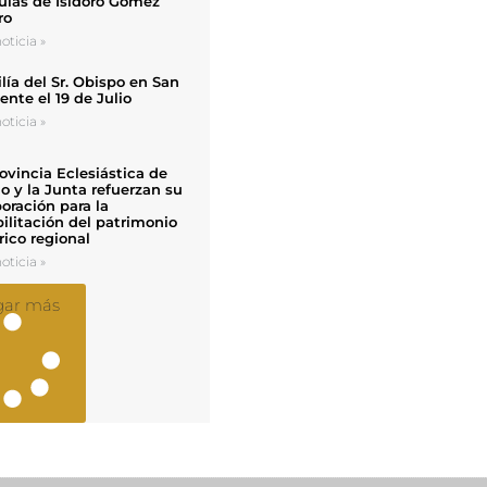
uias de Isidoro Gómez
ro
oticia »
ía del Sr. Obispo en San
nte el 19 de Julio
oticia »
ovincia Eclesiástica de
o y la Junta refuerzan su
oración para la
ilitación del patrimonio
rico regional
oticia »
gar más