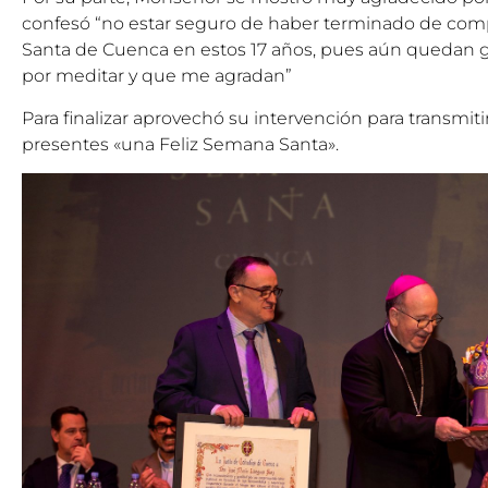
confesó “no estar seguro de haber terminado de com
Santa de Cuenca en estos 17 años, pues aún quedan gir
por meditar y que me agradan”
Para finalizar aprovechó su intervención para transmit
presentes «una Feliz Semana Santa».