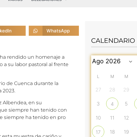
nkedIn
WhatsApp
CALENDARIO
 ha rendido un homenaje a
 su labor pastoral al frente
L
M
M
orio de Cuenca durante la
27
28
29
a 2023.
z Albendea, en su
3
5
4
 que siempre han tenido con
que siempre ha tenido en pro
10
11
12
18
19
17
 esta muestra de cariño y