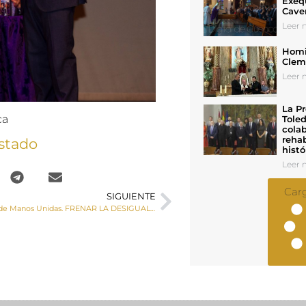
Exeq
Cave
Leer n
Homil
Cleme
Leer n
La Pr
ca
Toled
colab
rehab
stado
histó
Leer n
Car
SIGUIENTE
Campaña LXIV de Manos Unidas. FRENAR LA DESIGUALDAD ESTÁ EN TUS MANOS