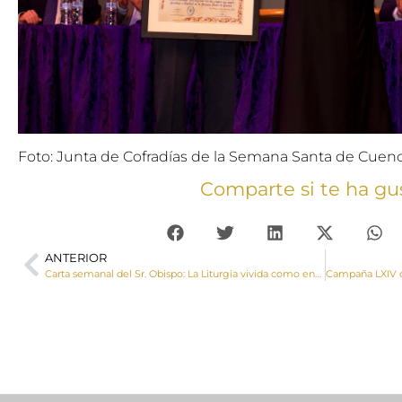
Foto: Junta de Cofradías de la Semana Santa de Cuen
Comparte si te ha gu
ANTERIOR
Carta semanal del Sr. Obispo: La Liturgia vivida como encuentro con el Dios salvador “hace nueva nuestra vida” (ibídem, n. 20).