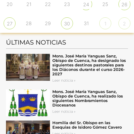
20
21
22
23
25
24
26
28
29
31
27
30
1
2
ÚLTIMAS NOTICIAS
Mons. José María Yanguas Sanz,
Obispo de Cuenca, ha designado los
siguientes destinos pastorales para
los Diáconos durante el curso 2026-
2027
Leer noticia »
Mons. José María Yanguas Sanz,
Obispo de Cuenca, ha realizado los
siguientes Nombramientos
Diocesanos
Leer noticia »
Homilía del Sr. Obispo en las
Exequias de Isidoro Gómez Cavero
Leer noticia »