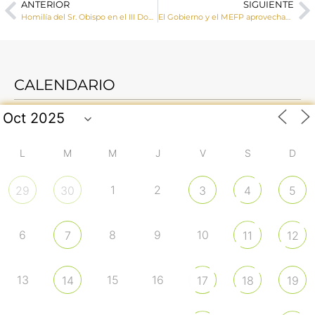
ANTERIOR
SIGUIENTE
Homilía del Sr. Obispo en el III Domingo de Pascua
El Gobierno y el MEFP aprovechan el “Estado de Alarma” para intentar imponer la nueva Ley Educativa, la LOMLOE, al margen de toda la comunidad educativa
CALENDARIO
L
M
M
J
V
S
D
1
2
29
30
3
4
5
6
8
9
10
7
11
12
13
15
16
14
17
18
19