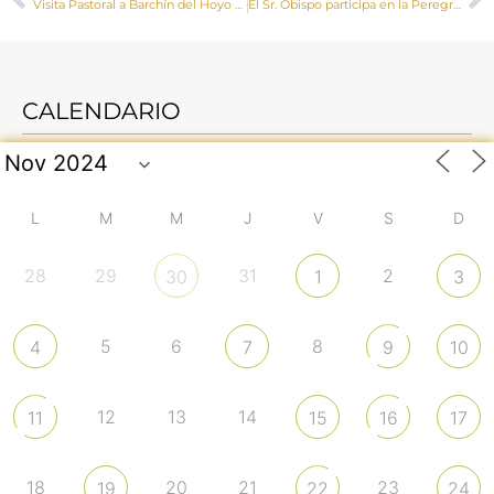
Visita Pastoral a Barchín del Hoyo y Valera de Abajo de Mons. José María Yanguas
El Sr. Obispo participa en la Peregrinación Diocesana + Misión 2023
CALENDARIO
L
M
M
J
V
S
D
28
29
31
2
30
1
3
5
6
8
4
7
9
10
12
13
14
11
15
16
17
18
20
21
23
19
22
24