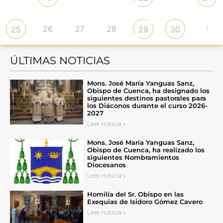
26
27
28
1
25
29
30
ÚLTIMAS NOTICIAS
Mons. José María Yanguas Sanz,
Obispo de Cuenca, ha designado los
siguientes destinos pastorales para
los Diáconos durante el curso 2026-
2027
Leer noticia »
Mons. José María Yanguas Sanz,
Obispo de Cuenca, ha realizado los
siguientes Nombramientos
Diocesanos
Leer noticia »
Homilía del Sr. Obispo en las
Exequias de Isidoro Gómez Cavero
Leer noticia »