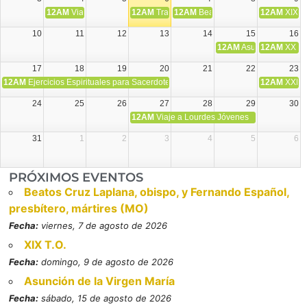
12AM
Viaje Diocesano a Japón.
12AM
Transfiguración del Señor
12AM
Beatos Cruz Laplana, obispo,
12AM
XIX T
10
11
12
13
14
15
16
12AM
Asunción de la V
12AM
XX T.
17
18
19
20
21
22
23
12AM
Ejercicios Espirituales para Sacerdotes. Priego.
12AM
XXI T
24
25
26
27
28
29
30
12AM
Viaje a Lourdes Jóvenes
31
1
2
3
4
5
6
PRÓXIMOS EVENTOS
Beatos Cruz Laplana, obispo, y Fernando Español,
presbítero, mártires (MO)
Fecha:
viernes, 7 de agosto de 2026
XIX T.O.
Fecha:
domingo, 9 de agosto de 2026
Asunción de la Virgen María
Fecha:
sábado, 15 de agosto de 2026