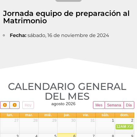
Jornada equipo de preparación al
Matrimonio
Fecha:
sábado, 16 de noviembre de 2024
CALENDARIO GENERAL
DEL MES​
agosto 2026
Hoy
Mes
Semana
Día
lun.
mar.
mié.
jue.
vie.
sáb.
dom.
27
28
29
30
31
1
2
12AM
XVIII 
3
4
5
6
7
8
9