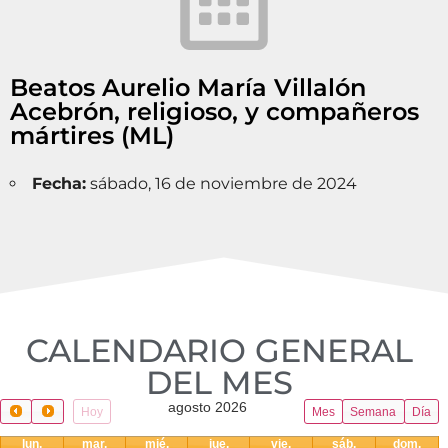
Beatos Aurelio María Villalón
Acebrón, religioso, y compañeros
mártires (ML)
Fecha:
sábado, 16 de noviembre de 2024
CALENDARIO GENERAL
DEL MES​
agosto 2026
Hoy
Mes
Semana
Día
lun.
mar.
mié.
jue.
vie.
sáb.
dom.