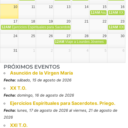
10
11
12
13
14
15
16
12AM
Asunción de la V
12AM
XX T.
17
18
19
20
21
22
23
12AM
Ejercicios Espirituales para Sacerdotes. Priego.
12AM
XXI T
24
25
26
27
28
29
30
12AM
Viaje a Lourdes Jóvenes
31
1
2
3
4
5
6
PRÓXIMOS EVENTOS
Asunción de la Virgen María
Fecha:
sábado, 15 de agosto de 2026
XX T.O.
Fecha:
domingo, 16 de agosto de 2026
Ejercicios Espirituales para Sacerdotes. Priego.
Fecha:
lunes, 17 de agosto de 2026 al viernes, 21 de agosto de
2026
XXI T.O.