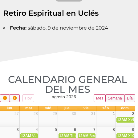
Retiro Espiritual en Uclés
Fecha:
sábado, 9 de noviembre de 2024
CALENDARIO GENERAL
DEL MES​
agosto 2026
Hoy
Mes
Semana
Día
lun.
mar.
mié.
jue.
vie.
sáb.
dom.
27
28
29
30
31
1
2
12AM
XVIII 
3
4
5
6
7
8
9
12AM
Viaje Diocesano a Japón.
12AM
Transfiguración del Señor
12AM
Beatos Cruz Laplana, obispo,
12AM
XIX T