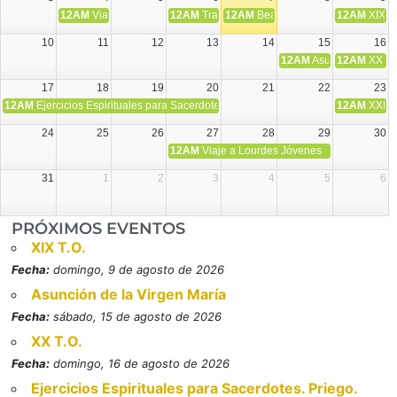
12AM
Viaje Diocesano a Japón.
12AM
Transfiguración del Señor
12AM
Beatos Cruz Laplana, obispo,
12AM
XIX T
10
11
12
13
14
15
16
12AM
Asunción de la V
12AM
XX T.
17
18
19
20
21
22
23
12AM
Ejercicios Espirituales para Sacerdotes. Priego.
12AM
XXI T
24
25
26
27
28
29
30
12AM
Viaje a Lourdes Jóvenes
31
1
2
3
4
5
6
PRÓXIMOS EVENTOS
XIX T.O.
Fecha:
domingo, 9 de agosto de 2026
Asunción de la Virgen María
Fecha:
sábado, 15 de agosto de 2026
XX T.O.
Fecha:
domingo, 16 de agosto de 2026
Ejercicios Espirituales para Sacerdotes. Priego.