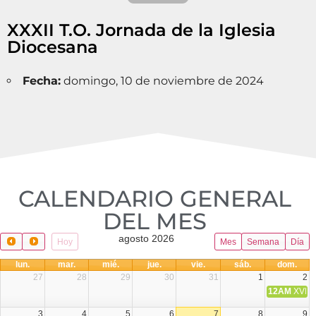
XXXII T.O. Jornada de la Iglesia
Diocesana
Fecha:
domingo, 10 de noviembre de 2024
CALENDARIO GENERAL
DEL MES​
agosto 2026
Hoy
Mes
Semana
Día
lun.
mar.
mié.
jue.
vie.
sáb.
dom.
27
28
29
30
31
1
2
12AM
XVIII 
3
4
5
6
7
8
9