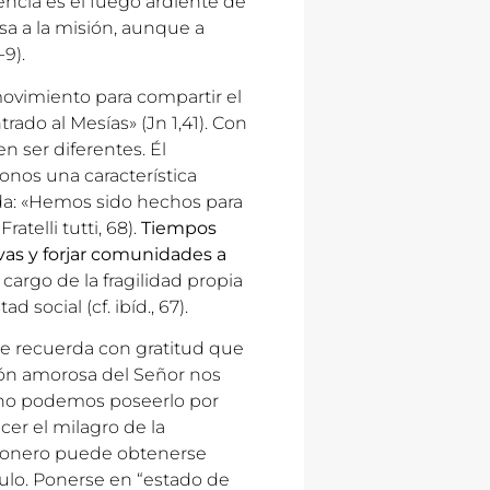
encia es el fuego ardiente de
sa a la misión, aunque a
9).
ovimiento para compartir el
do al Mesías» (Jn 1,41). Con
n ser diferentes. Él
onos una característica
da: «Hemos sido hechos para
atelli tutti, 68).
Tiempos
ivas y forjar comunidades a
argo de la fragilidad propia
 social (cf. ibíd., 67).
ue recuerda con gratitud que
ción amorosa del Señor nos
 no podemos poseerlo por
cer el milagro de la
isionero puede obtenerse
lo. Ponerse en “estado de