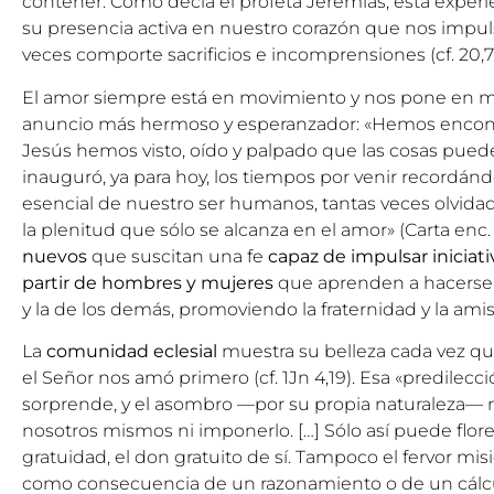
contener. Como decía el profeta Jeremías, esta experi
su presencia activa en nuestro corazón que nos impul
veces comporte sacrificios e incomprensiones (cf. 20,7-
El amor siempre está en movimiento y nos pone en m
anuncio más hermoso y esperanzador: «Hemos encontra
Jesús hemos visto, oído y palpado que las cosas puede
inauguró, ya para hoy, los tiempos por venir recordánd
esencial de nuestro ser humanos, tantas veces olvida
la plenitud que sólo se alcanza en el amor» (Carta enc. Fr
nuevos
que suscitan una fe
capaz de impulsar iniciat
partir de hombres y mujeres
que aprenden a hacerse c
y la de los demás, promoviendo la fraternidad y la amistad
La
comunidad eclesial
muestra su belleza cada vez q
el Señor nos amó primero (cf. 1Jn 4,19). Esa «predilec
sorprende, y el asombro —por su propia naturaleza—
nosotros mismos ni imponerlo. […] Sólo así puede flore
gratuidad, el don gratuito de sí. Tampoco el fervor m
como consecuencia de un razonamiento o de un cálcu