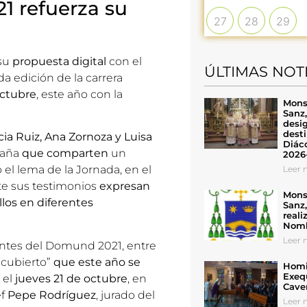
 refuerza su
27
28
29
su
propuesta digital
con el
ÚLTIMAS NOT
da edición de la
carrera
octubre
, este año con la
Mons
Sanz
desig
desti
icia Ruiz, Ana Zornoza y Luisa
Diáco
paña
que comparten
un
2026
 el lema de la Jornada, en el
Leer n
te sus testimonios
expresan
Mons
llos en diferentes
Sanz
reali
Nomb
Leer n
ntes del Domund 2021, entre
cubierto”
que este año se
Homil
Exeq
 el
jueves 21 de octubre
, en
Cave
ef
Pepe Rodríguez
, jurado del
Leer n