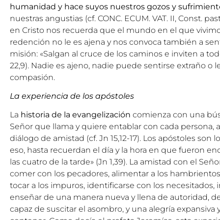
humanidad y hace suyos nuestros gozos y sufrimient
nuestras angustias (cf. CONC. ECUM. VAT. II, Const. pas
en Cristo nos recuerda que el mundo en el que vivim
redención no le es ajena y nos convoca también a sent
misión: «Salgan al cruce de los caminos e inviten a t
22,9). Nadie es ajeno, nadie puede sentirse extraño o 
compasión.
La experiencia de los apóstoles
La
historia de la evangelización
comienza con una bús
Señor que llama y quiere entablar con cada persona, a
diálogo de amistad (cf. Jn 15,12-17). Los apóstoles son
eso, hasta recuerdan el día y la hora en que fueron en
las cuatro de la tarde» (Jn 1,39). La amistad con el Seño
comer con los pecadores, alimentar a los hambrientos, 
tocar a los impuros, identificarse con los necesitados, 
enseñar de una manera nueva y llena de autoridad, de
capaz de suscitar el asombro, y una alegría expansiva