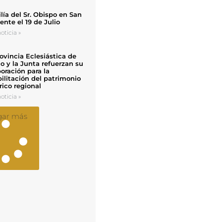
ía del Sr. Obispo en San
nte el 19 de Julio
oticia »
ovincia Eclesiástica de
o y la Junta refuerzan su
oración para la
ilitación del patrimonio
rico regional
oticia »
gar más