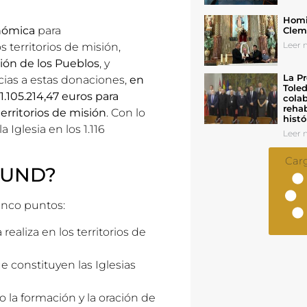
Homil
onómica
para
Cleme
Leer n
s territorios de misión,
ión de los Pueblos
, y
La Pr
ias a estas donaciones,
en
Toled
1.105.214,47 euros para
colab
rehab
erritorios de misión
. Con lo
histó
Iglesia en los 1.116
Leer n
Car
OMUND?
nco puntos:
 realiza en los territorios de
e constituyen las Iglesias
 la formación y la oración de