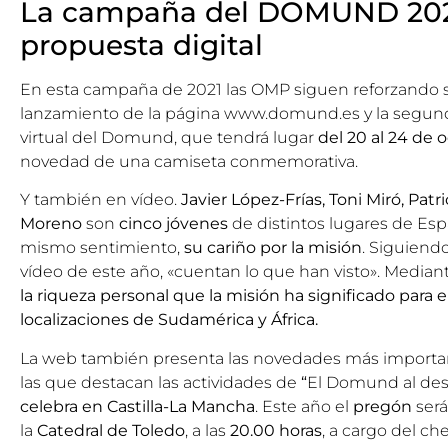
La campaña del DOMUND 2021
propuesta digital
En esta campaña de 2021 las OMP siguen reforzando 
lanzamiento de la página
www.domund.es
y la segun
virtual del Domund
, que tendrá lugar
del 20 al 24 de 
novedad de una camiseta conmemorativa.
Y también en vídeo.
Javier López-Frías, Toni Miró, Patr
Moreno
son
cinco jóvenes
de distintos lugares de Es
mismo sentimiento,
su cariño por la misión
. Siguiendo
vídeo de este año, «cuentan lo que han visto». Median
la riqueza personal que la misión ha significado para e
localizaciones de Sudamérica y África.
La web también presenta las novedades más importa
las que destacan las actividades de
“
El Domund al des
celebra en Castilla-La Mancha
. Este año el
pregón
será
la
Catedral de Toledo
, a las
20.00 horas
, a cargo del ch