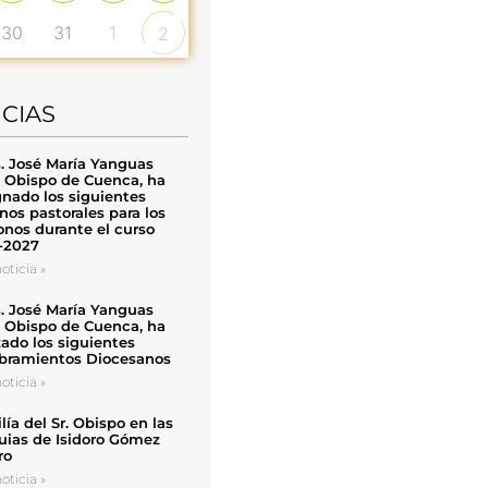
30
31
1
2
ICIAS
. José María Yanguas
, Obispo de Cuenca, ha
nado los siguientes
nos pastorales para los
nos durante el curso
-2027
oticia »
. José María Yanguas
, Obispo de Cuenca, ha
zado los siguientes
ramientos Diocesanos
oticia »
ía del Sr. Obispo en las
uias de Isidoro Gómez
ro
oticia »