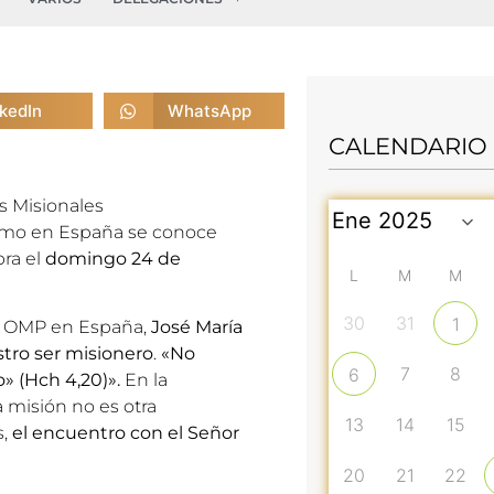
nkedIn
WhatsApp
CALENDARIO
s Misionales
omo en España se conoce
bra el
domingo 24 de
L
M
M
30
31
1
e OMP en España
,
José María
stro ser misionero
.
«No
7
8
6
» (Hch 4,20)».
En la
 misión no es otra
13
14
15
s,
el encuentro con el Señor
20
21
22