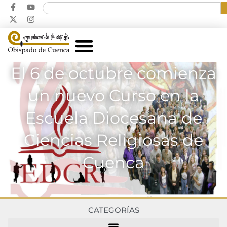
El 6 de octubre comienza
un nuevo Curso en la
Escuela Diocesana de
Ciencias Religiosas de
Cuenca
CATEGORÍAS