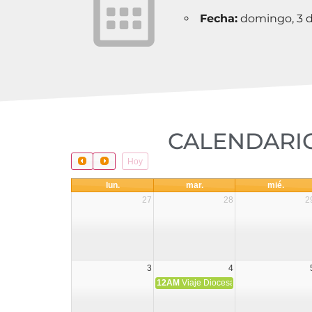
Fecha:
domingo, 3 d
CALENDARIO
Hoy
lun.
mar.
mié.
27
28
2
3
4
12AM
Viaje Diocesano a Japón.