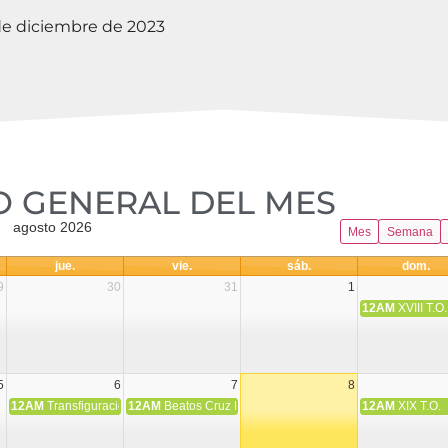
e diciembre de 2023
 GENERAL DEL MES​
agosto 2026
Mes
Semana
jue.
vie.
sáb.
dom.
9
30
31
1
12AM
XVIII T.O.
5
6
7
8
12AM
Transfiguración del Señor
12AM
Beatos Cruz Laplana, obispo, y Fernando Español, p
12AM
XIX T.O.