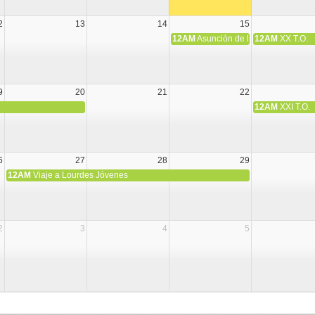
2
13
14
15
12AM
Asunción de la Virgen María
12AM
XX T.O.
9
20
21
22
12AM
XXI T.O.
6
27
28
29
12AM
Viaje a Lourdes Jóvenes
2
3
4
5