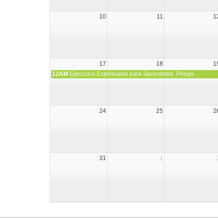
10
11
1
17
18
1
12AM
Ejercicios Espirituales para Sacerdotes. Priego.
24
25
2
31
1