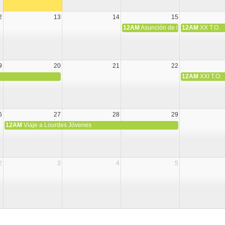
2
13
14
15
12AM
Asunción de la Virgen María
12AM
XX T.O.
9
20
21
22
12AM
XXI T.O.
6
27
28
29
12AM
Viaje a Lourdes Jóvenes
2
3
4
5