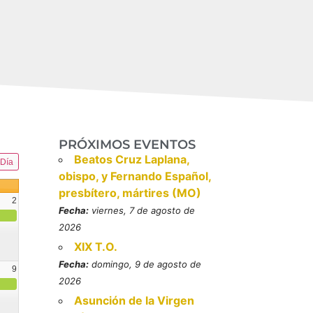
PRÓXIMOS EVENTOS
Beatos Cruz Laplana,
Día
obispo, y Fernando Español,
presbítero, mártires (MO)
2
Fecha:
viernes, 7 de agosto de
2026
XIX T.O.
Fecha:
domingo, 9 de agosto de
9
2026
resbítero, mártires (MO)
Asunción de la Virgen