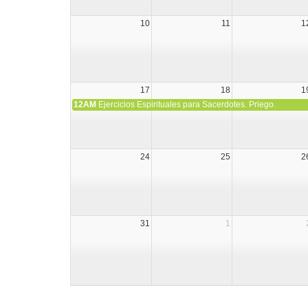
10
11
1
17
18
1
12AM
Ejercicios Espirituales para Sacerdotes. Priego.
24
25
2
31
1