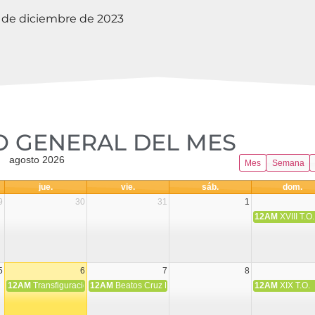
de diciembre de 2023
 GENERAL DEL MES​
agosto 2026
Mes
Semana
jue.
vie.
sáb.
dom.
9
30
31
1
12AM
XVIII T.O.
5
6
7
8
12AM
Transfiguración del Señor
12AM
Beatos Cruz Laplana, obispo, y Fernando Español, p
12AM
XIX T.O.