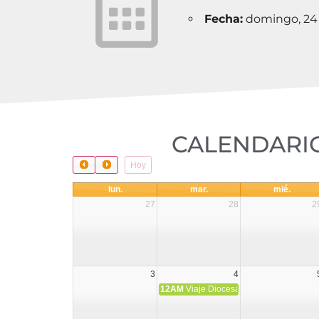
Fecha:
domingo, 24 
CALENDARIO
Hoy
lun.
mar.
mié.
27
28
2
3
4
12AM
Viaje Diocesano a Japón.