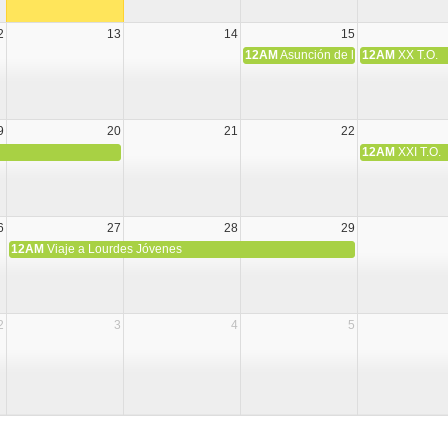
2
13
14
15
12AM
Asunción de la Virgen María
12AM
XX T.O.
9
20
21
22
12AM
XXI T.O.
6
27
28
29
12AM
Viaje a Lourdes Jóvenes
2
3
4
5