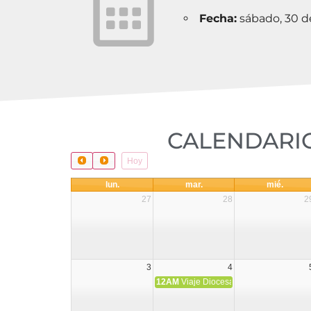
Fecha:
sábado, 30 d
CALENDARIO
Hoy
lun.
mar.
mié.
27
28
2
3
4
12AM
Viaje Diocesano a Japón.