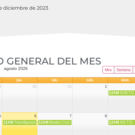
e diciembre de 2023
 GENERAL DEL MES​
agosto 2026
Mes
Semana
jue.
vie.
sáb.
dom.
9
30
31
1
12AM
XVIII T.O.
5
6
7
8
12AM
Transfiguración del Señor
12AM
Beatos Cruz Laplana, obispo, y Fernando Español, p
12AM
XIX T.O.