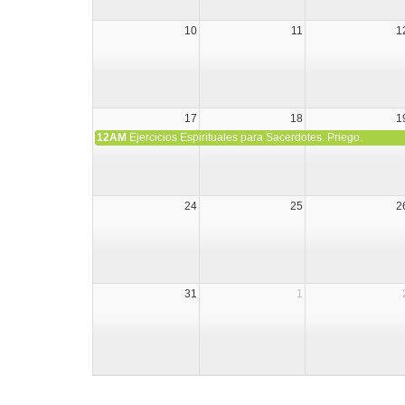
10
11
1
17
18
1
12AM
Ejercicios Espirituales para Sacerdotes. Priego.
24
25
2
31
1