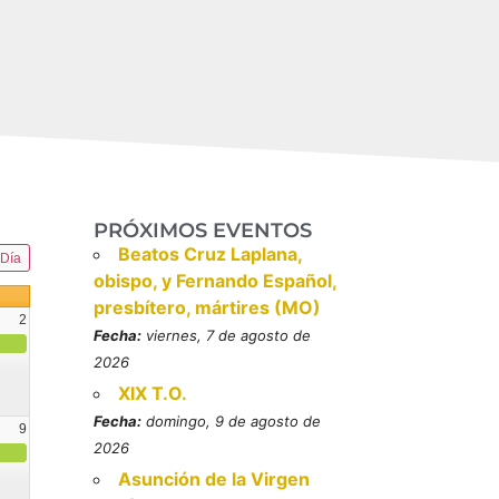
PRÓXIMOS EVENTOS
Beatos Cruz Laplana,
Día
obispo, y Fernando Español,
presbítero, mártires (MO)
2
Fecha:
viernes, 7 de agosto de
2026
XIX T.O.
Fecha:
domingo, 9 de agosto de
9
2026
resbítero, mártires (MO)
Asunción de la Virgen