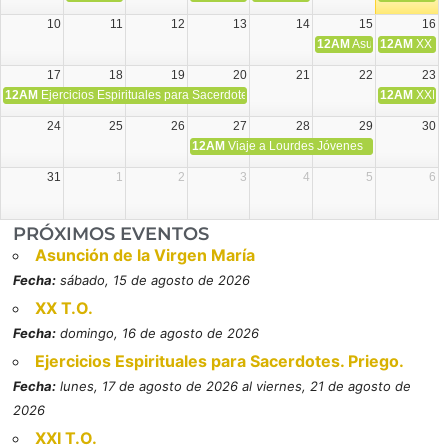
10
11
12
13
14
15
16
12AM
Asunción de la V
12AM
XX T.
17
18
19
20
21
22
23
12AM
Ejercicios Espirituales para Sacerdotes. Priego.
12AM
XXI T
24
25
26
27
28
29
30
12AM
Viaje a Lourdes Jóvenes
31
1
2
3
4
5
6
PRÓXIMOS EVENTOS
Asunción de la Virgen María
Fecha:
sábado, 15 de agosto de 2026
XX T.O.
Fecha:
domingo, 16 de agosto de 2026
Ejercicios Espirituales para Sacerdotes. Priego.
Fecha:
lunes, 17 de agosto de 2026 al viernes, 21 de agosto de
2026
XXI T.O.