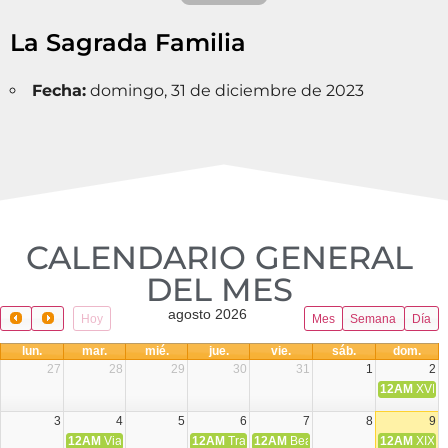
La Sagrada Familia
Fecha:
domingo, 31 de diciembre de 2023
CALENDARIO GENERAL
DEL MES​
agosto 2026
Hoy
Mes
Semana
Día
lun.
mar.
mié.
jue.
vie.
sáb.
dom.
27
28
29
30
31
1
2
12AM
XVIII 
3
4
5
6
7
8
9
12AM
Viaje Diocesano a Japón.
12AM
Transfiguración del Señor
12AM
Beatos Cruz Laplana, obispo,
12AM
XIX T