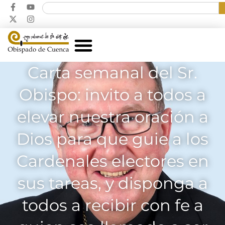
Carta semanal del Sr.
Obispo: invito a todos a
elevar nuestra oración a
Dios para que guie a los
Cardenales electores en
sus tareas, y disponga a
todos a recibir con fe a