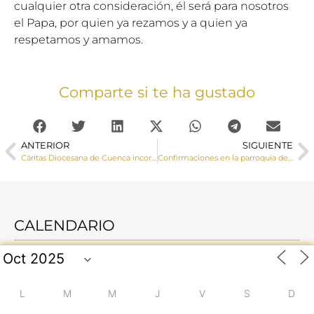
cualquier otra consideración, él será para nosotros
el Papa, por quien ya rezamos y a quien ya
respetamos y amamos.
Comparte si te ha gustado
ANTERIOR
SIGUIENTE
Cáritas Diocesana de Cuenca incorporó en el mercado de trabajo a 165 personas y acompañó a más de 721 durante 2024
Confirmaciones en la parroquia de El Pedernoso
CALENDARIO
L
M
M
J
V
S
D