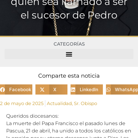
quien sea llamado a ser
el sucesor de Pedro
CATEGORÍAS
Comparte esta noticia
Facebook
X
LinkedIn
WhatsAp
2 de mayo de 2025
Actualidad
,
Sr. Obispo
Queridos diocesanos:
La muerte del Papa Francisco el pasado lunes de
Pascua, 21 de abril, ha unido a todos los católicos en