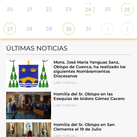
20
21
22
23
25
24
26
28
29
31
27
30
1
2
ÚLTIMAS NOTICIAS
Mons. José María Yanguas Sanz,
Obispo de Cuenca, ha realizado los
siguientes Nombramientos
Diocesanos
Leer noticia »
Homilía del Sr. Obispo en las
Exequias de Isidoro Gómez Cavero
Leer noticia »
Homilía del Sr. Obispo en San
Clemente el 19 de Julio
Leer noticia »