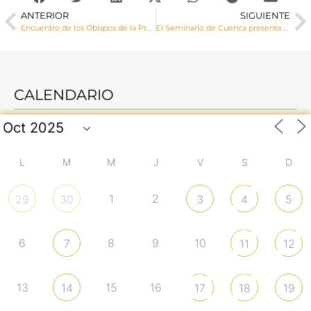
ANTERIOR
SIGUIENTE
Encuentro de los Obispos de la Provincia Eclesiástica en la Casa de Ejercicios
El Seminario de Cuenca presenta el CD ‘Cien veces más’ con 13 canciones con un mensaje vocacional y misionero
CALENDARIO
L
M
M
J
V
S
D
1
2
29
30
3
4
5
6
8
9
10
7
11
12
13
15
16
14
17
18
19