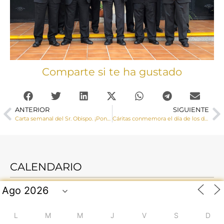
Comparte si te ha gustado
ANTERIOR
SIGUIENTE
Carta semanal del Sr. Obispo. ¡Pon el “belén”!
Cáritas conmemora el día de los derechos humanos con la inauguración de la exposición “objetivo planeta 2030” en Valera de Abajo
CALENDARIO
L
M
M
J
V
S
D