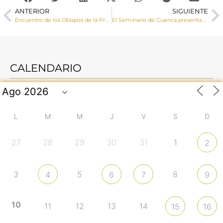
ANTERIOR
SIGUIENTE
Encuentro de los Obispos de la Provincia Eclesiástica en la Casa de Ejercicios
El Seminario de Cuenca presenta el CD ‘Cien veces más’ con 13 canciones con un mensaje vocacional y misionero
CALENDARIO
L
M
M
J
V
S
D
27
28
29
30
31
1
2
3
5
8
4
6
7
9
10
11
12
13
14
15
16