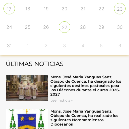
18
19
20
21
22
17
23
24
25
26
28
29
30
27
31
1
2
3
4
5
6
ÚLTIMAS NOTICIAS
Mons. José María Yanguas Sanz,
Obispo de Cuenca, ha designado los
siguientes destinos pastorales para
los Diáconos durante el curso 2026-
2027
Leer noticia »
Mons. José María Yanguas Sanz,
Obispo de Cuenca, ha realizado los
siguientes Nombramientos
Diocesanos