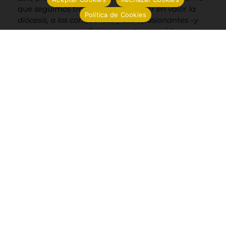
que seguimos trabajando por poner en valor la
Política de Cookies
diócesis, a los conquenses y sus apasionantes –y
en ocasiones no suficientemente conocidos-
tesoros y patrimonio. Os iremos contando según
avancemos, porque habrá muchas más
novedades.
De momento, espero que disfrutéis la nueva web
tanto como nosotros hemos disfrutado
preparándola”.
Conoce a nuestro Obispo
Cartas y mensajes