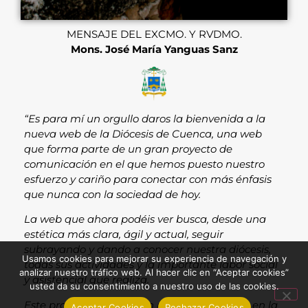
MENSAJE DEL EXCMO. Y RVDMO.
Mons. José María Yanguas Sanz
“Es para mí un orgullo daros la bienvenida a la
nueva web de la Diócesis de Cuenca, una web
que forma parte de un gran proyecto de
comunicación en el que hemos puesto nuestro
esfuerzo y cariño para conectar con más énfasis
que nunca con la sociedad de hoy.
La web que ahora podéis ver busca, desde una
estética más clara, ágil y actual, seguir
subrayando y dando a conocer nuestra diócesis,
Usamos cookies para mejorar su experiencia de navegación y
todas sus actividades y la importante labor social
analizar nuestro tráfico web. Al hacer clic en “Aceptar cookies”
y asistencial que realiza.
usted da su consentimiento a nuestro uso de las cookies.
Este proyecto cuenta con una segunda fase en la
Aceptar Cookies
Rechazar Cookies