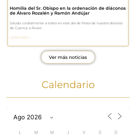
Homilía del Sr. Obispo en la ordenación de diáconos
de Álvaro Rozalén y Ramón Andújar
Saludo cordialmente a todos en este día de fiesta de nuestra diócesis
de Cuenca: a Álvaro
LEER MÁS »
Ver más noticias
Calendario
L
M
M
J
V
S
D