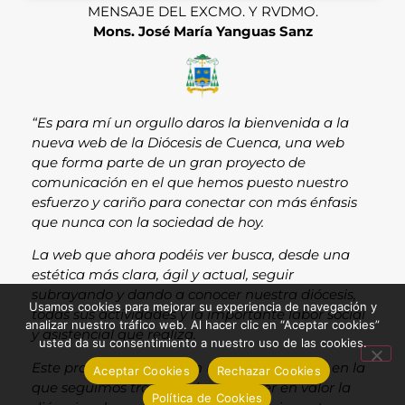
MENSAJE DEL EXCMO. Y RVDMO.
Mons. José María Yanguas Sanz
“Es para mí un orgullo daros la bienvenida a la
nueva web de la Diócesis de Cuenca, una web
que forma parte de un gran proyecto de
comunicación en el que hemos puesto nuestro
esfuerzo y cariño para conectar con más énfasis
que nunca con la sociedad de hoy.
La web que ahora podéis ver busca, desde una
estética más clara, ágil y actual, seguir
subrayando y dando a conocer nuestra diócesis,
Usamos cookies para mejorar su experiencia de navegación y
todas sus actividades y la importante labor social
analizar nuestro tráfico web. Al hacer clic en “Aceptar cookies”
y asistencial que realiza.
usted da su consentimiento a nuestro uso de las cookies.
Este proyecto cuenta con una segunda fase en la
Aceptar Cookies
Rechazar Cookies
que seguimos trabajando por poner en valor la
Política de Cookies