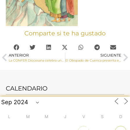
Comparte si te ha gustado
ANTERIOR
SIGUIENTE
La CONFER Diocesana celebra una Jornada de Formación sobre los Votos Religiosos
El Obispado de Cuenca presenta en la Feria Internacional de Turismo su nuevo portal turístico ‘Tesoros de Cuenca’
CALENDARIO
L
M
M
J
V
S
D