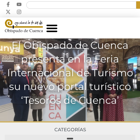
El Obispado de Cuenca
presenta en la Feria
Internacional de Turismo
su nuevo portal turístico
‘Tesoros de Cuenca’
CATEGORÍAS