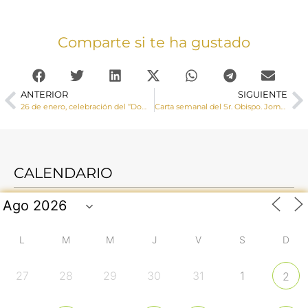
Comparte si te ha gustado
ANTERIOR
SIGUIENTE
26 de enero, celebración del “Domingo de la Palabra de Dios”
Carta semanal del Sr. Obispo. Jornada Nacional de la Infancia Misionera
CALENDARIO
L
M
M
J
V
S
D
27
28
29
30
31
1
2