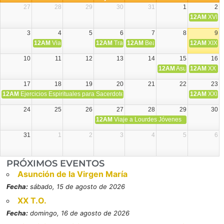
27
28
29
30
31
1
2
12AM
XVIII 
3
4
5
6
7
8
9
12AM
Viaje Diocesano a Japón.
12AM
Transfiguración del Señor
12AM
Beatos Cruz Laplana, obispo,
12AM
XIX T
10
11
12
13
14
15
16
12AM
Asunción de la V
12AM
XX T.
17
18
19
20
21
22
23
12AM
Ejercicios Espirituales para Sacerdotes. Priego.
12AM
XXI T
24
25
26
27
28
29
30
12AM
Viaje a Lourdes Jóvenes
31
1
2
3
4
5
6
PRÓXIMOS EVENTOS
Asunción de la Virgen María
Fecha:
sábado, 15 de agosto de 2026
XX T.O.
Fecha:
domingo, 16 de agosto de 2026