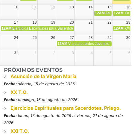
10
11
12
13
14
15
16
12AM
Asunción de la V
12AM
XX T.
17
18
19
20
21
22
23
12AM
Ejercicios Espirituales para Sacerdotes. Priego.
12AM
XXI T
24
25
26
27
28
29
30
12AM
Viaje a Lourdes Jóvenes
31
1
2
3
4
5
6
PRÓXIMOS EVENTOS
Asunción de la Virgen María
Fecha:
sábado, 15 de agosto de 2026
XX T.O.
Fecha:
domingo, 16 de agosto de 2026
Ejercicios Espirituales para Sacerdotes. Priego.
Fecha:
lunes, 17 de agosto de 2026 al viernes, 21 de agosto de
2026
XXI T.O.