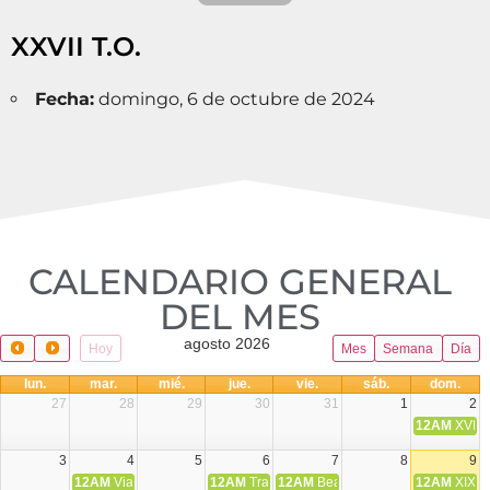
XXVII T.O.
Fecha:
domingo, 6 de octubre de 2024
CALENDARIO GENERAL
DEL MES​
agosto 2026
Hoy
Mes
Semana
Día
lun.
mar.
mié.
jue.
vie.
sáb.
dom.
27
28
29
30
31
1
2
12AM
XVIII 
3
4
5
6
7
8
9
12AM
Viaje Diocesano a Japón.
12AM
Transfiguración del Señor
12AM
Beatos Cruz Laplana, obispo,
12AM
XIX T