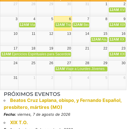
27
28
29
30
31
1
2
12AM
XVIII 
3
4
5
6
7
8
9
12AM
Viaje Diocesano a Japón.
12AM
Transfiguración del Señor
12AM
Beatos Cruz Laplana, obispo,
12AM
XIX T
10
11
12
13
14
15
16
12AM
Asunción de la V
12AM
XX T.
17
18
19
20
21
22
23
12AM
Ejercicios Espirituales para Sacerdotes. Priego.
12AM
XXI T
24
25
26
27
28
29
30
12AM
Viaje a Lourdes Jóvenes
31
1
2
3
4
5
6
PRÓXIMOS EVENTOS
Beatos Cruz Laplana, obispo, y Fernando Español,
presbítero, mártires (MO)
Fecha:
viernes, 7 de agosto de 2026
XIX T.O.