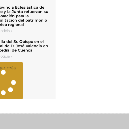
ovincia Eclesiástica de
o y la Junta refuerzan su
oración para la
ilitación del patrimonio
rico regional
oticia »
ía del Sr. Obispo en el
al de D. José Valencia en
tedral de Cuenca
oticia »
gar más