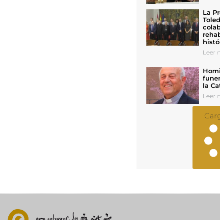
La Pr
Toled
colab
rehab
histó
Leer n
Homil
funer
la Ca
Leer n
Car