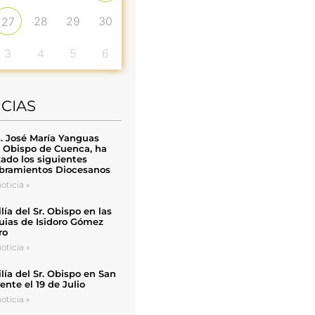
28
29
30
27
3
4
5
6
ICIAS
. José María Yanguas
, Obispo de Cuenca, ha
zado los siguientes
ramientos Diocesanos
oticia »
ía del Sr. Obispo en las
uias de Isidoro Gómez
ro
oticia »
ía del Sr. Obispo en San
nte el 19 de Julio
oticia »