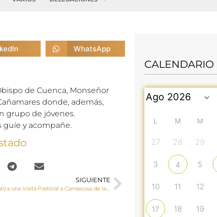
nkedIn
WhatsApp
CALENDARIO
l Obispo de Cuenca, Monseñor
 a Cañamares donde, además,
n grupo de jóvenes.
L
M
M
os guíe y acompañe.
stado
27
28
29
3
5
4
SIGUIENTE
10
11
12
El Sr. Obispo realiza una Visita Pastoral a Carrascosa de la Sierra, Valsalobre y El Tobar
18
19
17