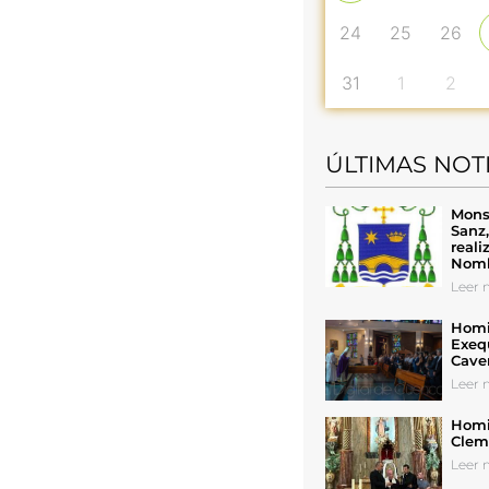
24
25
26
31
1
2
ÚLTIMAS NOT
Mons
Sanz
reali
Nomb
Leer n
Homil
Exeq
Cave
Leer n
Homil
Cleme
Leer n