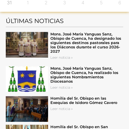
31
1
2
3
4
5
6
ÚLTIMAS NOTICIAS
Mons. José María Yanguas Sanz,
Obispo de Cuenca, ha designado los
siguientes destinos pastorales para
los Diáconos durante el curso 2026-
2027
Leer noticia »
Mons. José María Yanguas Sanz,
Obispo de Cuenca, ha realizado los
siguientes Nombramientos
Diocesanos
Leer noticia »
Homilía del Sr. Obispo en las
Exequias de Isidoro Gómez Cavero
Leer noticia »
Homilía del Sr. Obispo en San