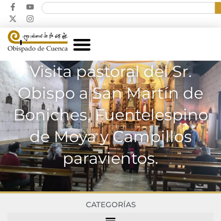
Visita pastoral del Sr.
Obispo a San Martín de
Boniches, Fuentelespino
de Moya y Campillos
paravientos.
CATEGORÍAS