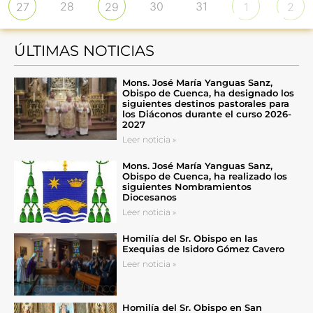
28
30
31
27
29
1
2
ÚLTIMAS NOTICIAS
Mons. José María Yanguas Sanz,
Obispo de Cuenca, ha designado los
siguientes destinos pastorales para
los Diáconos durante el curso 2026-
2027
Leer noticia »
Mons. José María Yanguas Sanz,
Obispo de Cuenca, ha realizado los
siguientes Nombramientos
Diocesanos
Leer noticia »
Homilía del Sr. Obispo en las
Exequias de Isidoro Gómez Cavero
Leer noticia »
Homilía del Sr. Obispo en San