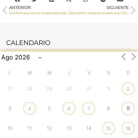
ANTERIOR
SIGUIENTE
Confirmaciones en la parroquia de San Román (Cuenca)
Monseñor Yanguas realiza una Visita Pastoral a Arcos y Portilla
CALENDARIO
L
M
M
J
V
S
D
27
28
29
30
31
1
2
9
3
5
8
4
6
7
10
11
12
13
14
15
16