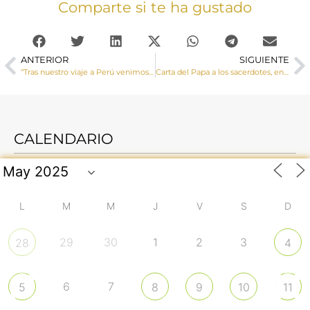
Comparte si te ha gustado
ANTERIOR
SIGUIENTE
“Tras nuestro viaje a Perú venimos con el corazón un poco más grande”
Carta del Papa a los sacerdotes, en el 160 aniversario de la muerte del Santo Cura de Ars
CALENDARIO
L
M
M
J
V
S
D
29
30
1
2
3
28
4
6
7
5
8
9
10
11