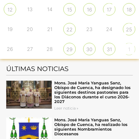
13
14
12
15
16
17
18
19
20
21
23
24
22
25
26
27
28
29
30
31
1
ÚLTIMAS NOTICIAS
Mons. José María Yanguas Sanz,
Obispo de Cuenca, ha designado los
siguientes destinos pastorales para
los Diáconos durante el curso 2026-
2027
Leer noticia »
Mons. José María Yanguas Sanz,
Obispo de Cuenca, ha realizado los
siguientes Nombramientos
Diocesanos