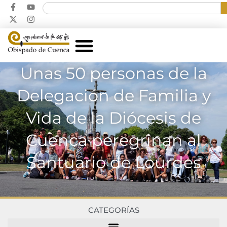
Unas 50 personas de la
Delegación de Familia y
Vida de la Diócesis de
Cuenca peregrinan al
Santuario de Lourdes
CATEGORÍAS