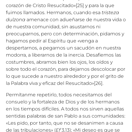
corazón de Cristo Resucitado»
[25]
y para la que
fuimos llamados. Hermanos, cuando esa
tristeza
dulzona
amenace con adueñarse de nuestra vida o
de nuestra comunidad, sin asustarnos ni
preocuparnos, pero con determinación, pidamos y
hagamos pedir al Espíritu que «venga a
despertarnos, a pegarnos un sacudón en nuestra
modorra, a liberarnos de la inercia. Desafiemos las
costumbres, abramos bien los ojos, los oídos y
sobre todo el corazón, para dejarnos descolocar por
lo que sucede a nuestro alrededor y por el grito de
la Palabra viva y eficaz del Resucitado»
[26]
.
Permítanme repetirlo, todos necesitamos del
consuelo y la fortaleza de Dios y de los hermanos
en los tiempos difíciles. A todos nos sirven aquellas
sentidas palabras de san Pablo a sus comunidades:
«Les pido, por tanto, que no se desanimen a causa
de las tribulaciones» (
Ef
3,13); «Mi deseo es que se