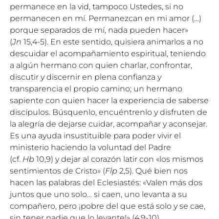
permanece en la vid, tampoco Ustedes, si no
permanecen en mí. Permanezcan en mi amor (…)
porque separados de mí, nada pueden hacer»
(
Jn
15,4-5). En este sentido, quisiera animarlos a no
descuidar el acompañamiento espiritual, teniendo
a algún hermano con quien charlar, confrontar,
discutir y discernir en plena confianza y
transparencia el propio camino; un hermano
sapiente con quien hacer la experiencia de saberse
discípulos. Búsquenlo, encuéntrenlo y disfruten de
la alegría de dejarse cuidar, acompañar y aconsejar.
Es una ayuda insustituible para poder vivir el
ministerio haciendo la voluntad del Padre
(cf.
Hb
10,9) y dejar al corazón latir con «los mismos
sentimientos de Cristo» (
Flp
2,5). Qué bien nos
hacen las palabras del Eclesiastés: «Valen más dos
juntos que uno solo… si caen, uno levanta a su
compañero, pero ¡pobre del que está solo y se cae,
sin tener nadie que lo levante!» (4,9-10).