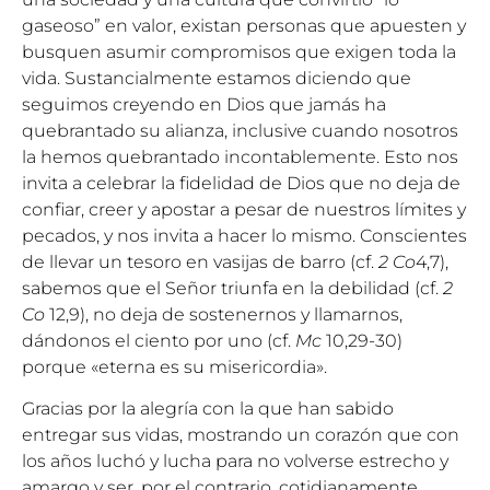
gaseoso” en valor, existan personas que apuesten y
busquen asumir compromisos que exigen toda la
vida. Sustancialmente estamos diciendo que
seguimos creyendo en Dios que jamás ha
quebrantado su alianza, inclusive cuando nosotros
la hemos quebrantado incontablemente. Esto nos
invita a celebrar la fidelidad de Dios que no deja de
confiar, creer y apostar a pesar de nuestros límites y
pecados, y nos invita a hacer lo mismo. Conscientes
de llevar un tesoro en vasijas de barro (cf.
2 Co
4,7),
sabemos que el Señor triunfa en la debilidad (cf.
2
Co
12,9), no deja de sostenernos y llamarnos,
dándonos el ciento por uno (cf.
Mc
10,29-30)
porque «eterna es su misericordia».
Gracias por la alegría con la que han sabido
entregar sus vidas, mostrando un corazón que con
los años luchó y lucha para no volverse estrecho y
amargo y ser, por el contrario, cotidianamente