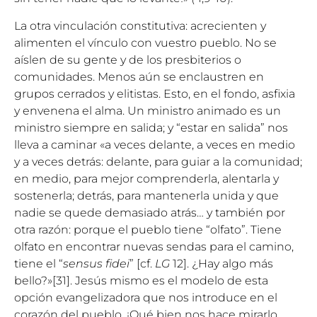
La otra vinculación constitutiva: acrecienten y
alimenten el vínculo con vuestro pueblo. No se
aíslen de su gente y de los presbiterios o
comunidades. Menos aún se enclaustren en
grupos cerrados y elitistas. Esto, en el fondo, asfixia
y envenena el alma. Un ministro animado es un
ministro siempre en salida; y “estar en salida” nos
lleva a caminar «a veces delante, a veces en medio
y a veces detrás: delante, para guiar a la comunidad;
en medio, para mejor comprenderla, alentarla y
sostenerla; detrás, para mantenerla unida y que
nadie se quede demasiado atrás… y también por
otra razón: porque el pueblo tiene “olfato”. Tiene
olfato en encontrar nuevas sendas para el camino,
tiene el “
sensus fidei
” [cf.
LG
12]. ¿Hay algo más
bello?»
[31]
. Jesús mismo es el modelo de esta
opción evangelizadora que nos introduce en el
corazón del pueblo. ¡Qué bien nos hace mirarlo