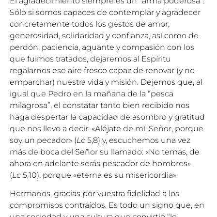
El agradecimiento siempre es un “arma poderosa”.
Sólo si somos capaces de contemplar y agradecer
concretamente todos los gestos de amor,
generosidad, solidaridad y confianza, así como de
perdón, paciencia, aguante y compasión con los
que fuimos tratados, dejaremos al Espíritu
regalarnos ese aire fresco capaz de renovar (y no
emparchar) nuestra vida y misión. Dejemos que, al
igual que Pedro en la mañana de la “pesca
milagrosa”, el constatar tanto bien recibido nos
haga despertar la capacidad de asombro y gratitud
que nos lleve a decir: «Aléjate de mí, Señor, porque
soy un pecador» (
Lc
5,8) y, escuchemos una vez
más de boca del Señor su llamado: «No temas, de
ahora en adelante serás pescador de hombres»
(
Lc
5,10); porque «eterna es su misericordia».
Hermanos, gracias por vuestra fidelidad a los
compromisos contraídos. Es todo un signo que, en
una sociedad y una cultura que convirtió “lo