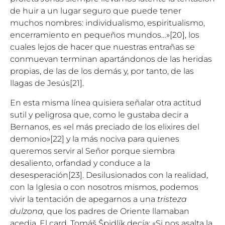
de huir a un lugar seguro que puede tener
muchos nombres: individualismo, espiritualismo,
encerramiento en pequeños mundos…»
[20]
, los
cuales lejos de hacer que nuestras entrañas se
conmuevan terminan apartándonos de las heridas
propias, de las de los demás y, por tanto, de las
llagas de Jesús
[21]
.
En esta misma línea quisiera señalar otra actitud
sutil y peligrosa que, como le gustaba decir a
Bernanos, es «el más preciado de los elixires del
demonio»
[22]
y la más nociva para quienes
queremos servir al Señor porque siembra
desaliento, orfandad y conduce a la
desesperación
[23]
. Desilusionados con la realidad,
con la Iglesia o con nosotros mismos, podemos
vivir la tentación de apegarnos a una
tristeza
dulzona,
que los padres de Oriente llamaban
acedia. El card. Tomáš Špidlík decía: «Si nos asalta la