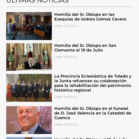
ÚLTIMAS NOTICIAS
Homilía del Sr. Obispo en las
Exequias de Isidoro Gómez Cavero
Leer noticia »
Homilía del Sr. Obispo en San
Clemente el 19 de Julio
Leer noticia »
La Provincia Eclesiástica de Toledo y
la Junta refuerzan su colaboración
para la rehabilitación del patrimonio
histórico regional
Leer noticia »
Homilía del Sr. Obispo en el funeral
de D. José Valencia en la Catedral de
Cuenca
Leer noticia »