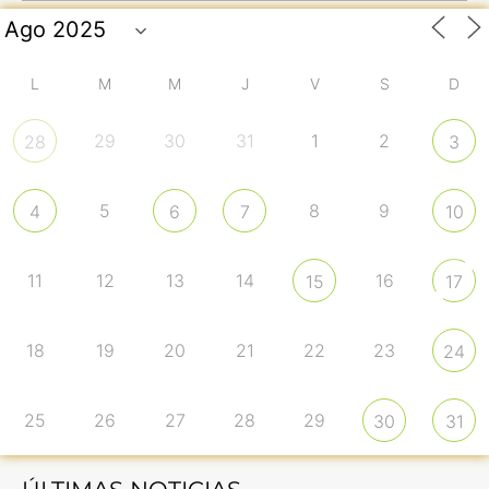
L
M
M
J
V
S
D
29
30
31
1
2
28
3
5
8
9
4
6
7
10
11
12
13
14
16
15
17
18
19
20
21
22
23
24
25
26
27
28
29
30
31