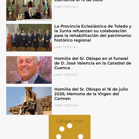
Leer noticia »
La Provincia Eclesiástica de Toledo y
la Junta refuerzan su colaboración
para la rehabilitación del patrimonio
histórico regional
Leer noticia »
Homilía del Sr. Obispo en el funeral
de D. José Valencia en la Catedral de
Cuenca
Leer noticia »
Homilía del Sr. Obispo el 16 de julio
2026, Memoria de la Virgen del
Carmen
Leer noticia »
Cargar más