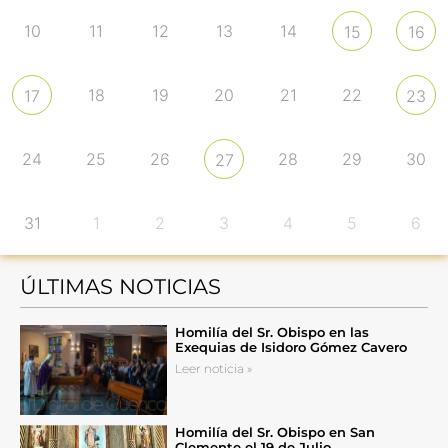
10
11
12
13
14
15
16
18
19
20
21
22
17
23
24
25
26
28
29
30
27
31
1
2
3
4
5
6
ÚLTIMAS NOTICIAS
Homilía del Sr. Obispo en las
Exequias de Isidoro Gómez Cavero
Leer noticia »
Homilía del Sr. Obispo en San
Clemente el 19 de Julio