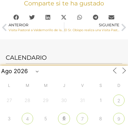
Comparte si te ha gustado
ANTERIOR
SIGUIENTE
Visita Pastoral a Valdemorillo de la Sierra y Valdemoro de la Sierra
El Sr. Obispo realiza una Visita Pastoral a Las Rinconadas y Santa Cruz de Moya
CALENDARIO
L
M
M
J
V
S
D
27
28
29
30
31
1
2
6
3
5
8
4
7
9