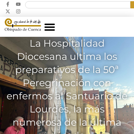
La Hospitalidad
Diocesana ultima los
preparativos de la 50ª
Peregrinación con
enfermos al Santuario de
Lourdes, la más
numerosa de la última