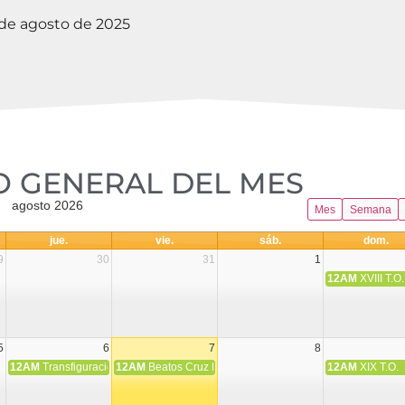
de agosto de 2025
 GENERAL DEL MES​
agosto 2026
Mes
Semana
jue.
vie.
sáb.
dom.
9
30
31
1
12AM
XVIII T.O.
5
6
7
8
12AM
Transfiguración del Señor
12AM
Beatos Cruz Laplana, obispo, y Fernando Español, p
12AM
XIX T.O.