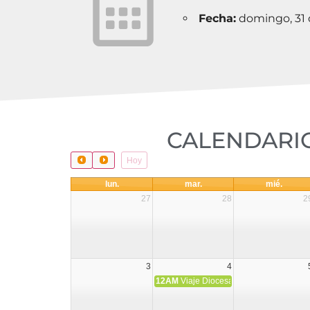
Fecha:
domingo, 31 
CALENDARIO
Hoy
lun.
mar.
mié.
27
28
2
3
4
12AM
Viaje Diocesano a Japón.