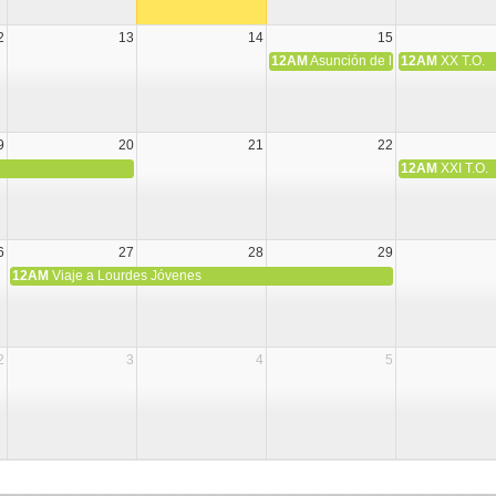
2
13
14
15
12AM
Asunción de la Virgen María
12AM
XX T.O.
9
20
21
22
12AM
XXI T.O.
6
27
28
29
12AM
Viaje a Lourdes Jóvenes
2
3
4
5