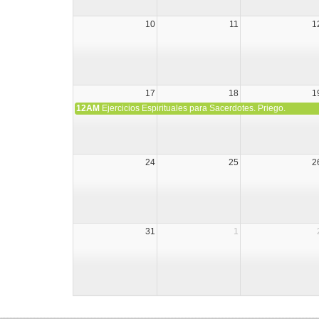
10
11
1
17
18
1
12AM
Ejercicios Espirituales para Sacerdotes. Priego.
24
25
2
31
1