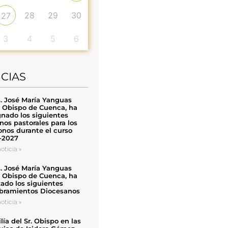
28
29
30
27
3
4
5
6
ICIAS
. José María Yanguas
, Obispo de Cuenca, ha
nado los siguientes
nos pastorales para los
nos durante el curso
-2027
oticia »
. José María Yanguas
, Obispo de Cuenca, ha
zado los siguientes
ramientos Diocesanos
oticia »
ía del Sr. Obispo en las