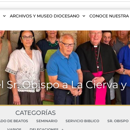
S
ARCHIVOS Y MUSEO DIOCESANO
CONOCE NUESTRA 
el Sr. Obispo a La Cierva
CATEGORÍAS
ADO DE BEATOS
SEMINARIO
SERVICIO BIBLICO
SR. OBISPO
VARIOS
DELEGACIONES