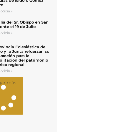
uias de Isidoro Gómez
ro
oticia »
ía del Sr. Obispo en San
nte el 19 de Julio
oticia »
ovincia Eclesiástica de
o y la Junta refuerzan su
oración para la
ilitación del patrimonio
rico regional
oticia »
gar más