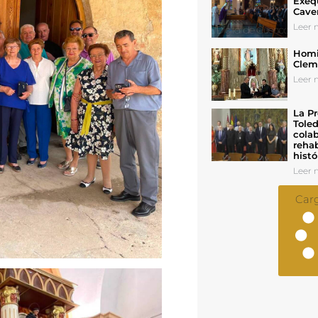
Exeq
Cave
Leer n
Homil
Cleme
Leer n
La Pr
Toled
colab
rehab
histó
Leer n
Car