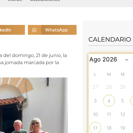
nkedIn
WhatsApp
CALENDARIO
del domingo, 21 de junio, la
na jornada marcada por la
L
M
M
27
28
29
3
5
4
10
11
12
18
19
17