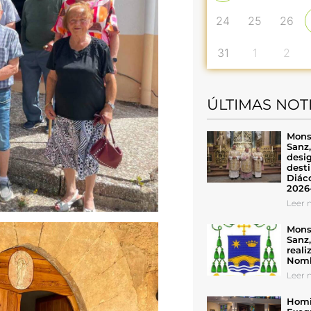
24
25
26
31
1
2
ÚLTIMAS NOT
Mons
Sanz
desig
desti
Diáco
2026
Leer n
Mons
Sanz
reali
Nomb
Leer n
Homil