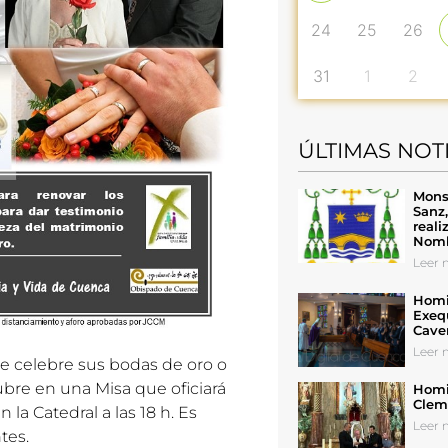
24
25
26
31
1
2
ÚLTIMAS NOT
Mons
Sanz
reali
Nomb
Leer n
Homil
Exeq
Cave
Leer n
e celebre sus bodas de oro o
ubre
en una Misa que oficiará
Homil
Cleme
n la Catedral a las 18 h. Es
Leer n
tes.