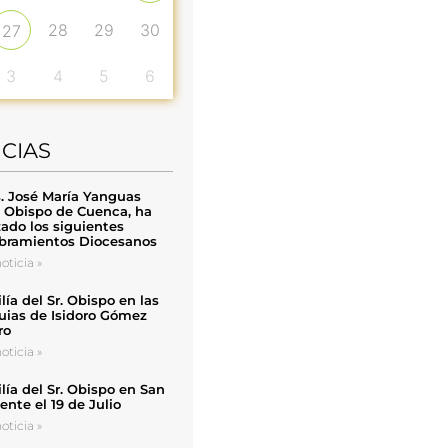
28
29
30
27
3
4
5
6
ICIAS
. José María Yanguas
, Obispo de Cuenca, ha
zado los siguientes
ramientos Diocesanos
oticia »
ía del Sr. Obispo en las
uias de Isidoro Gómez
ro
oticia »
ía del Sr. Obispo en San
nte el 19 de Julio
oticia »