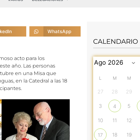
nkedIn
WhatsApp
CALENDARIO
moso acto para los
este año. Las personas
ctubre en una Misa que
L
M
M
uas, en la Catedral a las 18
cipantes.
27
28
29
3
5
4
10
11
12
18
19
17