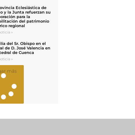
ovincia Eclesiástica de
o y la Junta refuerzan su
oración para la
ilitación del patrimonio
rico regional
oticia »
ía del Sr. Obispo en el
al de D. José Valencia en
tedral de Cuenca
oticia »
gar más