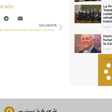
stado
La Pr
Toled
colab
rehab
histó
SIGUIENTE
Leer n
“Sembradores de esperanza. Acoger, proteger y acompañar en la etapa final de esta vida”
Homil
funer
la Ca
Leer n
Car