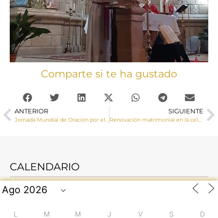
Comparte si te ha gustado
ANTERIOR
SIGUIENTE
Jornada Mundial de Oración por el Cuidado de la Creación
Renovación matrimonial en la celebración de las bodas de oro y plata
CALENDARIO
L
M
M
J
V
S
D