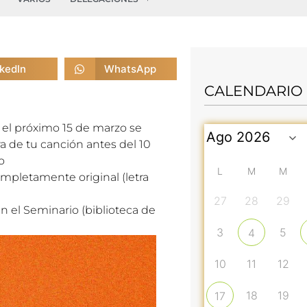
nkedIn
WhatsApp
CALENDARIO
l el próximo 15 de marzo se
ra de tu canción antes del 10
o
L
M
M
pletamente original (letra
27
28
29
 en el Seminario (biblioteca de
3
5
4
10
11
12
18
19
17