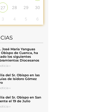
28
29
30
27
3
4
5
6
ICIAS
. José María Yanguas
, Obispo de Cuenca, ha
zado los siguientes
ramientos Diocesanos
oticia »
ía del Sr. Obispo en las
uias de Isidoro Gómez
ro
oticia »
ía del Sr. Obispo en San
nte el 19 de Julio
oticia »