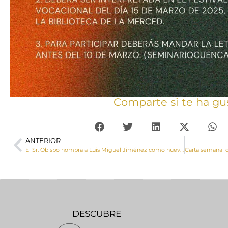
Comparte si te ha gu
ANTERIOR
El Sr. Obispo nombra a Luis Miguel Jiménez como nuevo director de Cáritas Diocesana de Cuenca
DESCUBRE