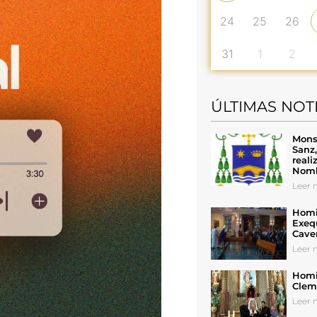
24
25
26
31
1
2
ÚLTIMAS NOT
Mons
Sanz
reali
Nomb
Leer n
Homil
Exeq
Cave
Leer n
Homil
Cleme
Leer n