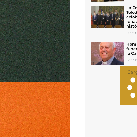
La Pr
Toled
colab
rehab
histó
Leer n
Homil
funer
la Ca
Leer n
Car