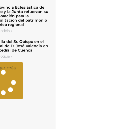
ovincia Eclesiástica de
o y la Junta refuerzan su
oración para la
ilitación del patrimonio
rico regional
oticia »
ía del Sr. Obispo en el
al de D. José Valencia en
tedral de Cuenca
oticia »
gar más