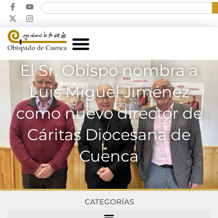
El Sr. Obispo nombra a
Luis Miguel Jiménez
como nuevo director de
Cáritas Diocesana de
Cuenca
CATEGORÍAS