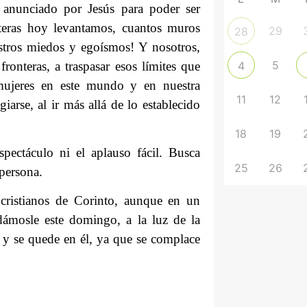
 anunciado por Jesús para poder ser
nteras hoy levantamos, cuantos muros
29
28
tros miedos y egoísmos! Y nosotros,
5
fronteras, a traspasar esos límites que
4
ujeres en este mundo y en nuestra
11
12
arse, al ir más allá de lo establecido
18
19
pectáculo ni el aplauso fácil. Busca
25
26
 persona.
 cristianos de Corinto, aunque en un
idámosle este domingo, a la luz de la
, y se quede en él, ya que se complace