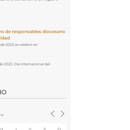
ro de responsables diocesano
cidad
l de 2023 se celebró en
de 2023, Día Internacional del
IO
M
J
V
S
D