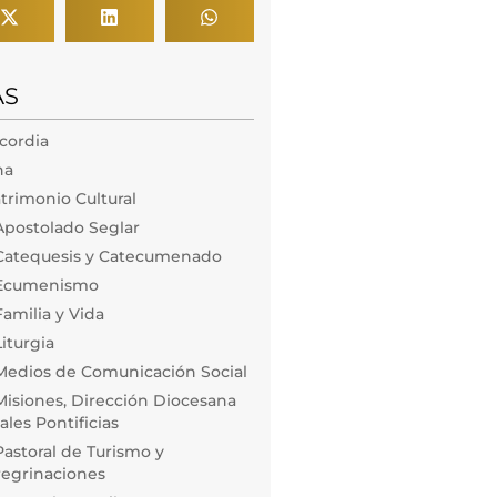
AS
icordia
na
trimonio Cultural
Apostolado Seglar
Catequesis y Catecumenado
 Ecumenismo
amilia y Vida
iturgia
Medios de Comunicación Social
isiones, Dirección Diocesana
les Pontificias
astoral de Turismo y
regrinaciones