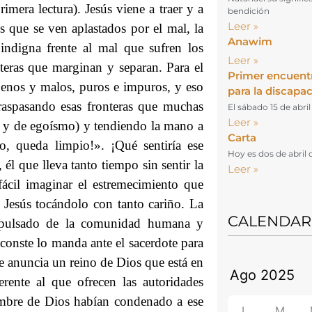
mera lectura). Jesús viene a traer y a
bendición
Leer »
s que se ven aplastados por el mal, la
Anawim
 indigna frente al mal que sufren los
Leer »
teras que marginan y separan. Para el
Primer encuent
uenos y malos, puros e impuros, y eso
para la discapa
raspasando esas fronteras que muchas
El sábado 15 de abri
Leer »
do y de egoísmo) y tendiendo la mano a
Carta
o, queda limpio!». ¡Qué sentiría ese
Hoy es dos de abril 
él que lleva tanto tiempo sin sentir la
Leer »
fácil imaginar el estremecimiento que
 Jesús tocándolo con tanto cariño. La
CALENDAR
xpulsado de la comunidad humana y
conste lo manda ante el sacerdote para
ue anuncia un reino de Dios que está en
rente al que ofrecen las autoridades
ombre de Dios habían condenado a ese
L
M