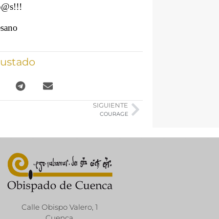
o@s!!!
esano
gustado
SIGUIENTE
COURAGE
Calle Obispo Valero, 1
Cuenca