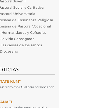
astoral Juvenil
storal Social y Caritativa
astoral Universitaria
cesana de Enseñanza Religiosa
esana de Pastoral Vocacional
a Hermandades y Cofradías
 la Vida Consagrada
las causas de los santos
o Diocesano
OTICIAS
NTATE KUM”
un retiro espiritual para personas con
TANAEL
cado se entiende como un regalo o